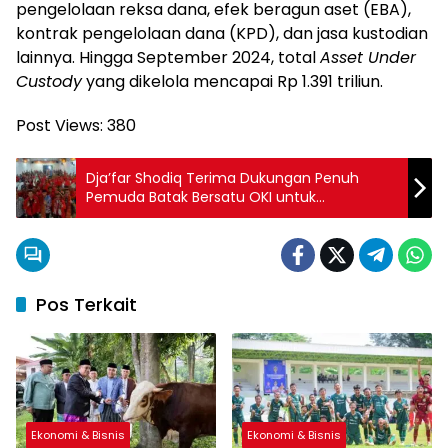
pengelolaan reksa dana, efek beragun aset (EBA),
kontrak pengelolaan dana (KPD), dan jasa kustodian
lainnya. Hingga September 2024, total
Asset Under
Custody
yang dikelola mencapai Rp 1.391 triliun.
Post Views:
380
Dja’far Shodiq Terima Dukungan Penuh
Pemuda Batak Bersatu OKI untuk
Pembangunan Daerah
Pos Terkait
Ekonomi & Bisnis
Ekonomi & Bisnis