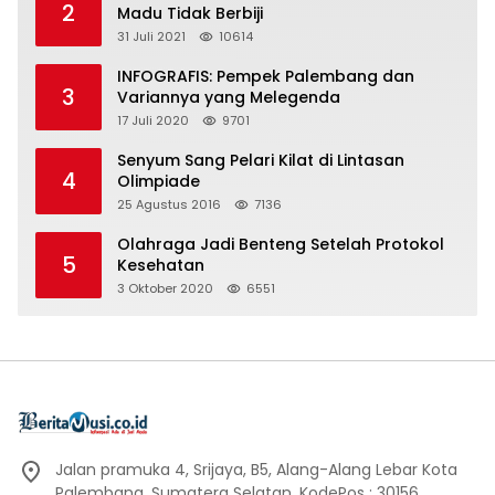
2
Madu Tidak Berbiji
31 Juli 2021
10614
INFOGRAFIS: Pempek Palembang dan
3
Variannya yang Melegenda
17 Juli 2020
9701
Senyum Sang Pelari Kilat di Lintasan
4
Olimpiade
25 Agustus 2016
7136
Olahraga Jadi Benteng Setelah Protokol
5
Kesehatan
3 Oktober 2020
6551
Jalan pramuka 4, Srijaya, B5, Alang-Alang Lebar Kota
Palembang, Sumatera Selatan, KodePos : 30156.