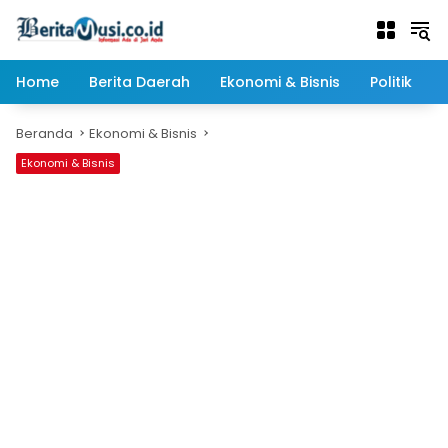
Langsung
ke
konten
Home
Berita Daerah
Ekonomi & Bisnis
Politik
Beranda
Ekonomi & Bisnis
Ekonomi & Bisnis