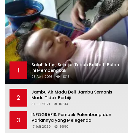
Salah Infus, Sekujur Tubuh Balita 11 Bulan
1
ini Membengkak
28 April 2016
11015
Jambu Air Madu Deli, Jambu Semanis
2
Madu Tidak Berbiji
31 Juli 2021
10613
INFOGRAFIS: Pempek Palembang dan
3
Variannya yang Melegenda
17 Juli 2020
9690