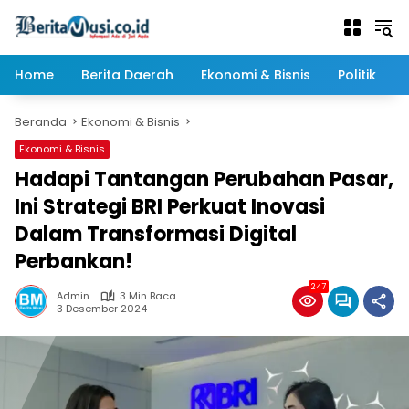
Langsung
ke
konten
Home
Berita Daerah
Ekonomi & Bisnis
Politik
Beranda
Ekonomi & Bisnis
Ekonomi & Bisnis
Hadapi Tantangan Perubahan Pasar,
Ini Strategi BRI Perkuat Inovasi
Dalam Transformasi Digital
Perbankan!
247
Admin
3 Min Baca
3 Desember 2024