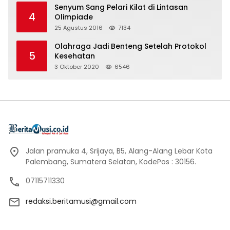
Senyum Sang Pelari Kilat di Lintasan
4
Olimpiade
25 Agustus 2016
7134
Olahraga Jadi Benteng Setelah Protokol
5
Kesehatan
3 Oktober 2020
6546
Jalan pramuka 4, Srijaya, B5, Alang-Alang Lebar Kota
Palembang, Sumatera Selatan, KodePos : 30156.
07115711330
redaksi.beritamusi@gmail.com