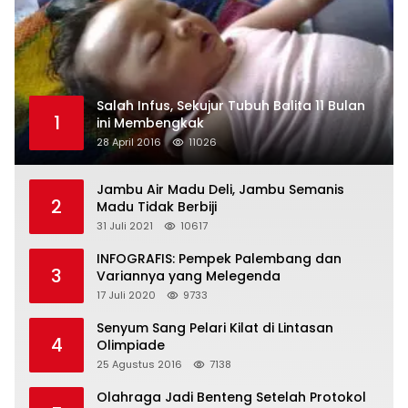
Salah Infus, Sekujur Tubuh Balita 11 Bulan
1
ini Membengkak
28 April 2016
11026
Jambu Air Madu Deli, Jambu Semanis
2
Madu Tidak Berbiji
31 Juli 2021
10617
INFOGRAFIS: Pempek Palembang dan
3
Variannya yang Melegenda
17 Juli 2020
9733
Senyum Sang Pelari Kilat di Lintasan
4
Olimpiade
25 Agustus 2016
7138
Olahraga Jadi Benteng Setelah Protokol