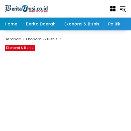
Langsung
ke
konten
Home
Berita Daerah
Ekonomi & Bisnis
Politik
Beranda
Ekonomi & Bisnis
Ekonomi & Bisnis