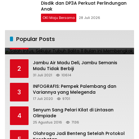
Disdik dan DP3A Perkuat Perlindungan
Anak
OKI Maju Bersama
28 Juli 2026
Salah Infus, Sekujur Tubuh Balita 11 Bulan
Popular Posts
1
ini Membengkak
28 April 2016
11020
Jambu Air Madu Deli, Jambu Semanis
2
Madu Tidak Berbiji
31 Juli 2021
10614
INFOGRAFIS: Pempek Palembang dan
3
Variannya yang Melegenda
17 Juli 2020
9701
Senyum Sang Pelari Kilat di Lintasan
4
Olimpiade
25 Agustus 2016
7136
Olahraga Jadi Benteng Setelah Protokol