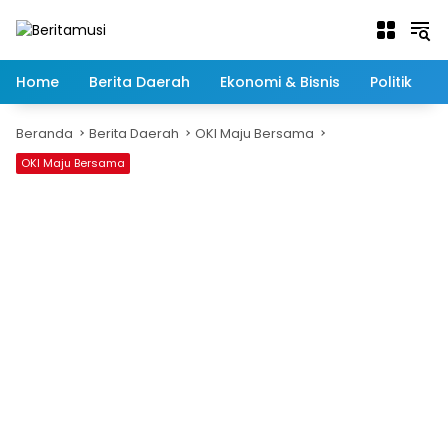
Langsung
ke
konten
Home
Berita Daerah
Ekonomi & Bisnis
Politik
Beranda
Berita Daerah
OKI Maju Bersama
OKI Maju Bersama