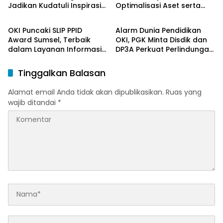
Jadikan Kudatuli Inspirasi
Optimalisasi Aset serta
OKI Maju Bersama
OKI Maju Bersama
Perjuangan Demokrasi
Piutang Daerah
OKI Puncaki SLIP PPID
Alarm Dunia Pendidikan
Award Sumsel, Terbaik
OKI, PGK Minta Disdik dan
dalam Layanan Informasi
DP3A Perkuat Perlindungan
Publik
Anak
Tinggalkan Balasan
Alamat email Anda tidak akan dipublikasikan.
Ruas yang
wajib ditandai
*