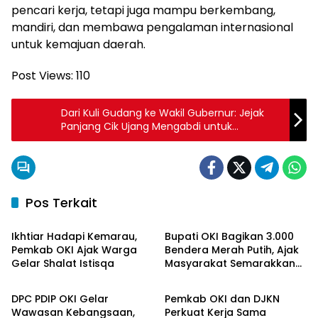
pencari kerja, tetapi juga mampu berkembang,
mandiri, dan membawa pengalaman internasional
untuk kemajuan daerah.
Post Views:
110
Dari Kuli Gudang ke Wakil Gubernur: Jejak
Panjang Cik Ujang Mengabdi untuk
Sumatera Selatan
Pos Terkait
OKI Maju Bersama
OKI Maju Bersama
Ikhtiar Hadapi Kemarau,
Bupati OKI Bagikan 3.000
Pemkab OKI Ajak Warga
Bendera Merah Putih, Ajak
Gelar Shalat Istisqa
Masyarakat Semarakkan
OKI Maju Bersama
OKI Maju Bersama
HUT ke-81 RI
DPC PDIP OKI Gelar
Pemkab OKI dan DJKN
Wawasan Kebangsaan,
Perkuat Kerja Sama