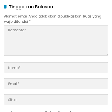
Ramadan dan Menjelang
Melalui Program Trade In
Tinggalkan Balasan
Idulfitri
di Belitung Timur
Alamat email Anda tidak akan dipublikasikan.
Ruas yang
wajib ditandai
*