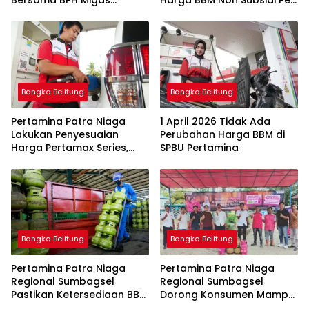
Perkuat Pengawasan
1 Juli 2026
Penyaluran BBM Subsidi
bagi Nelayan melalui
Aplikasi XSTAR
Bangka Belitung
Bangka Belitung
Pertamina Patra Niaga
1 April 2026 Tidak Ada
Lakukan Penyesuaian
Perubahan Harga BBM di
Harga Pertamax Series,
SPBU Pertamina
Harga Pertalite dan Solar
Subsidi Tetap
Bangka Belitung
Bangka Belitung
Pertamina Patra Niaga
Pertamina Patra Niaga
Regional Sumbagsel
Regional Sumbagsel
Pastikan Ketersediaan BBM
Dorong Konsumen Mampu
dan LPG pada Masa
Beralih ke Bright Gas