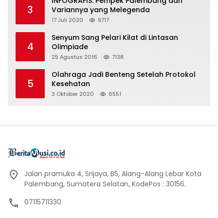
INFOGRAFIS: Pempek Palembang dan
3
Variannya yang Melegenda
17 Juli 2020
9717
Senyum Sang Pelari Kilat di Lintasan
4
Olimpiade
25 Agustus 2016
7138
Olahraga Jadi Benteng Setelah Protokol
5
Kesehatan
3 Oktober 2020
6551
Jalan pramuka 4, Srijaya, B5, Alang-Alang Lebar Kota
Palembang, Sumatera Selatan, KodePos : 30156.
07115711330