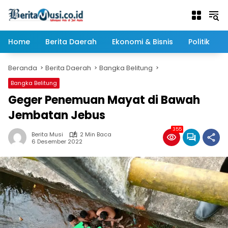
Langsung
ke
konten
Home
Berita Daerah
Ekonomi & Bisnis
Politik
Beranda
Berita Daerah
Bangka Belitung
Bangka Belitung
Geger Penemuan Mayat di Bawah
Jembatan Jebus
355
Berita Musi
2 Min Baca
6 Desember 2022