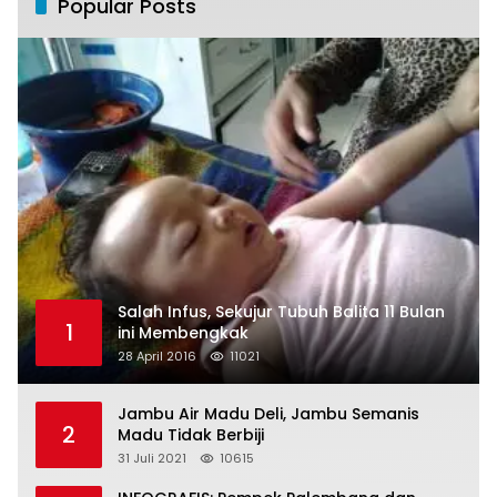
Popular Posts
Salah Infus, Sekujur Tubuh Balita 11 Bulan
1
ini Membengkak
28 April 2016
11021
Jambu Air Madu Deli, Jambu Semanis
2
Madu Tidak Berbiji
31 Juli 2021
10615