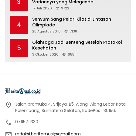
3
Variannya yang Melegenda
17 Juli 2020
9722
Senyum Sang Pelari Kilat di Lintasan
4
Olimpiade
25 Agustus 2016
7138
Olahraga Jadi Benteng Setelah Protokol
5
Kesehatan
3 Oktober 2020
6551
Jalan pramuka 4, Srijaya, B5, Alang-Alang Lebar Kota
Palembang, Sumatera Selatan, KodePos : 30156.
07115711330
redaksi.beritamusi@gmail.com