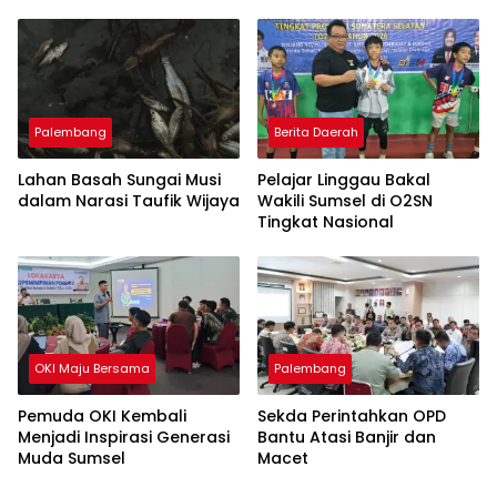
Perajin Eceng Gondok di
Pulau Kemaro
Palembang
Berita Daerah
Lahan Basah Sungai Musi
Pelajar Linggau Bakal
dalam Narasi Taufik Wijaya
Wakili Sumsel di O2SN
Tingkat Nasional
OKI Maju Bersama
Palembang
Pemuda OKI Kembali
Sekda Perintahkan OPD
Menjadi Inspirasi Generasi
Bantu Atasi Banjir dan
Muda Sumsel
Macet