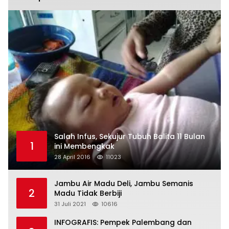
Salah Infus, Sekujur Tubuh Balita 11 Bulan
1
ini Membengkak
28 April 2016
11023
Jambu Air Madu Deli, Jambu Semanis
2
Madu Tidak Berbiji
31 Juli 2021
10616
INFOGRAFIS: Pempek Palembang dan