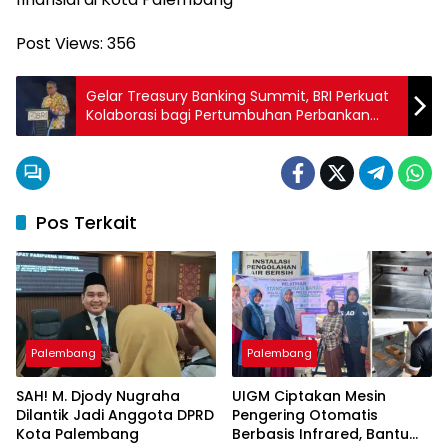
Post Views:
356
Gelar Treasury Banking Summit, BRI Perkuat
Kolaborasi bagi Pertumbuhan Perbankan
Nasional
Pos Terkait
Palembang
Palembang
SAH! M. Djody Nugraha
UIGM Ciptakan Mesin
Dilantik Jadi Anggota DPRD
Pengering Otomatis
Kota Palembang
Berbasis Infrared, Bantu