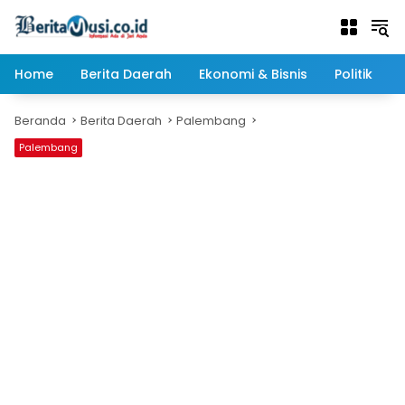
Langsung
ke
konten
Home
Berita Daerah
Ekonomi & Bisnis
Politik
Beranda
Berita Daerah
Palembang
Palembang