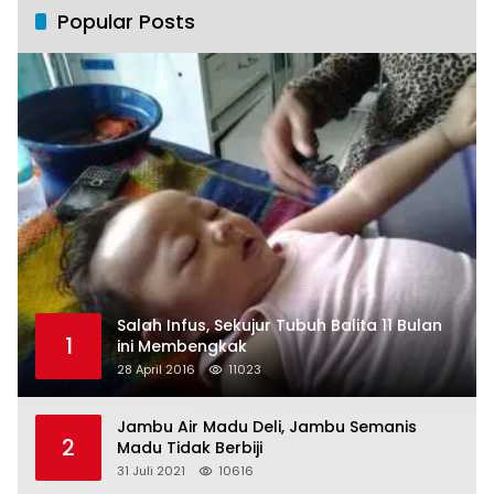
Popular Posts
Salah Infus, Sekujur Tubuh Balita 11 Bulan
1
ini Membengkak
28 April 2016
11023
Jambu Air Madu Deli, Jambu Semanis
2
Madu Tidak Berbiji
31 Juli 2021
10616