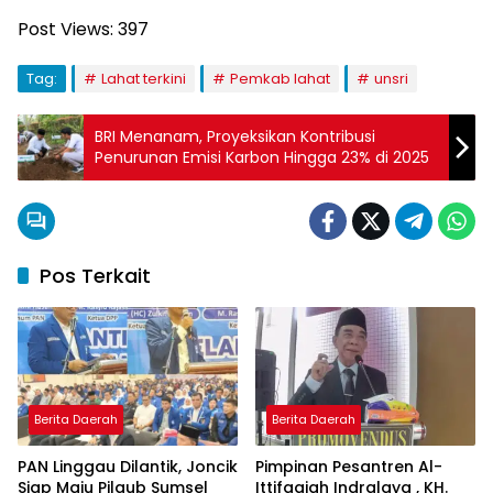
Post Views:
397
Tag:
Lahat terkini
Pemkab lahat
unsri
BRI Menanam, Proyeksikan Kontribusi
Penurunan Emisi Karbon Hingga 23% di 2025
Pos Terkait
Berita Daerah
Berita Daerah
PAN Linggau Dilantik, Joncik
Pimpinan Pesantren Al-
Siap Maju Pilgub Sumsel
Ittifaqiah Indralaya , KH.