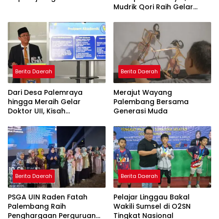
Mudrik Qori Raih Gelar
Doktor dengan Inovasi
Model Pembelajaran
Nagham Al-Qur’an di UMM
Berita Daerah
Berita Daerah
Dari Desa Palemraya
Merajut Wayang
hingga Meraih Gelar
Palembang Bersama
Doktor UII, Kisah
Generasi Muda
Perjuangan Dosen STAI
Yogyakarta yang Pernah
Menjadi Driver Taksi Online
Berita Daerah
Berita Daerah
PSGA UIN Raden Fatah
Pelajar Linggau Bakal
Palembang Raih
Wakili Sumsel di O2SN
Penghargaan Perguruan
Tingkat Nasional