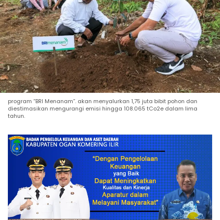
program “BRI Menanam”. akan menyalurkan 1,75 juta bibit pohon dan
diestimasikan mengurangi emisi hingga 108.065 tCo2e dalam lima
tahun.