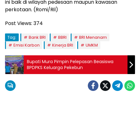
ini baik di wilayah pedesaan maupun kawasan
perkotaan. (Romi/Ril)
Post Views:
374
Tag:
Bank BRI
BBRI
BRI Menanam
Emisi Karbon
Kinerja BRI
UMKM
Bupati Mura Pimpin Pelepasan Beasiswa
BPDPKS Keluarga Pekebun