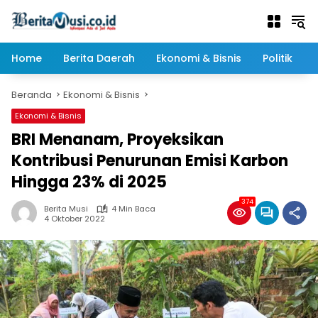
Langsung
ke
konten
Home
Berita Daerah
Ekonomi & Bisnis
Politik
Beranda
Ekonomi & Bisnis
Ekonomi & Bisnis
BRI Menanam, Proyeksikan
Kontribusi Penurunan Emisi Karbon
Hingga 23% di 2025
374
Berita Musi
4 Min Baca
4 Oktober 2022