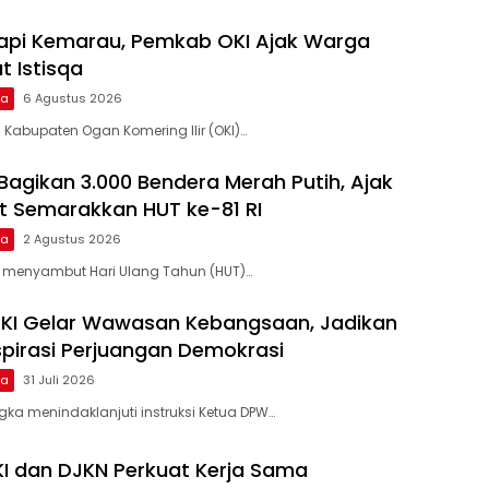
dapi Kemarau, Pemkab OKI Ajak Warga
t Istisqa
ma
6 Agustus 2026
 Kabupaten Ogan Komering Ilir (OKI)…
 Bagikan 3.000 Bendera Merah Putih, Ajak
 Semarakkan HUT ke-81 RI
ma
2 Agustus 2026
 menyambut Hari Ulang Tahun (HUT)…
OKI Gelar Wawasan Kebangsaan, Jadikan
nspirasi Perjuangan Demokrasi
ma
31 Juli 2026
gka menindaklanjuti instruksi Ketua DPW…
 dan DJKN Perkuat Kerja Sama