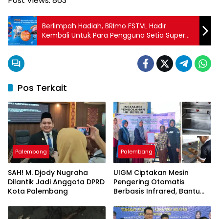
Post Views:
863
Berlimpah Hadiah, BRImo FSTVL Hadir
Kembali Untuk Para Pengguna Setia Super
Apps BRImo
Pos Terkait
Palembang
Palembang
SAH! M. Djody Nugraha
UIGM Ciptakan Mesin
Dilantik Jadi Anggota DPRD
Pengering Otomatis
Kota Palembang
Berbasis Infrared, Bantu
Perajin Eceng Gondok di
Pulau Kemaro