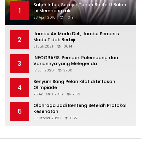
Salah Infus, Sekujur Tubuh Balita 11 Bulan
1
ini Membengkak
28 April 2016
11019
Jambu Air Madu Deli, Jambu Semanis
2
Madu Tidak Berbiji
31 Juli 2021
10614
INFOGRAFIS: Pempek Palembang dan
3
Variannya yang Melegenda
17 Juli 2020
9700
Senyum Sang Pelari Kilat di Lintasan
4
Olimpiade
25 Agustus 2016
7136
Olahraga Jadi Benteng Setelah Protokol
5
Kesehatan
3 Oktober 2020
6551