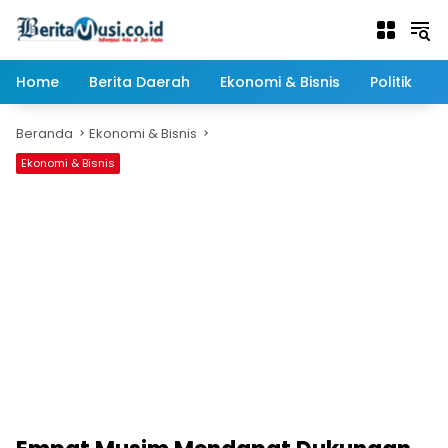
Langsung
ke
konten
Home
Berita Daerah
Ekonomi & Bisnis
Politik
Beranda
Ekonomi & Bisnis
Ekonomi & Bisnis