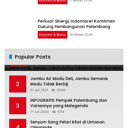
Ekonomi & Bisnis
17 Maret 2026
Perkuat Sinergi, Indomaret Komitmen
Dukung Pembangunan Palembang
Ekonomi & Bisnis
16 Maret 2026
Salah Infus, Sekujur Tubuh Balita 11 Bulan
Popular Posts
1
ini Membengkak
28 April 2016
11022
Jambu Air Madu Deli, Jambu Semanis
2
Madu Tidak Berbiji
31 Juli 2021
10616
INFOGRAFIS: Pempek Palembang dan
3
Variannya yang Melegenda
17 Juli 2020
9719
Senyum Sang Pelari Kilat di Lintasan
4
Olimpiade