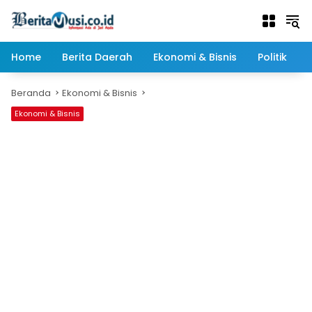
Langsung
ke
konten
Home
Berita Daerah
Ekonomi & Bisnis
Politik
Beranda
Ekonomi & Bisnis
Ekonomi & Bisnis