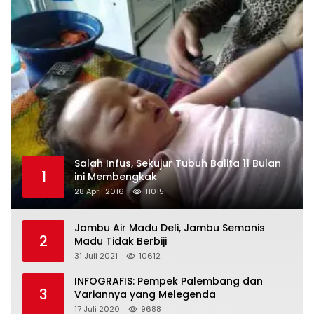
Salah Infus, Sekujur Tubuh Balita 11 Bulan
1
ini Membengkak
28 April 2016
11015
Jambu Air Madu Deli, Jambu Semanis
2
Madu Tidak Berbiji
31 Juli 2021
10612
INFOGRAFIS: Pempek Palembang dan
3
Variannya yang Melegenda
17 Juli 2020
9688