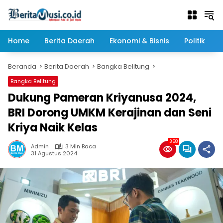
Langsung
ke
konten
Home
Berita Daerah
Ekonomi & Bisnis
Politik
Beranda
Berita Daerah
Bangka Belitung
Bangka Belitung
Dukung Pameran Kriyanusa 2024,
BRI Dorong UMKM Kerajinan dan Seni
Kriya Naik Kelas
368
Admin
3 Min Baca
31 Agustus 2024