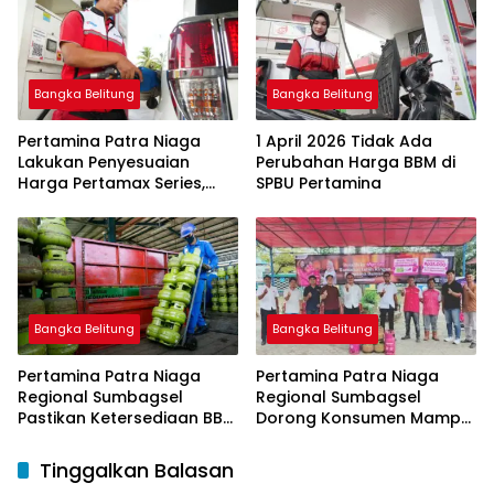
bagi Nelayan melalui
Aplikasi XSTAR
Bangka Belitung
Bangka Belitung
Pertamina Patra Niaga
1 April 2026 Tidak Ada
Lakukan Penyesuaian
Perubahan Harga BBM di
Harga Pertamax Series,
SPBU Pertamina
Harga Pertalite dan Solar
Subsidi Tetap
Bangka Belitung
Bangka Belitung
Pertamina Patra Niaga
Pertamina Patra Niaga
Regional Sumbagsel
Regional Sumbagsel
Pastikan Ketersediaan BBM
Dorong Konsumen Mampu
dan LPG pada Masa
Beralih ke Bright Gas
Ramadan dan Menjelang
Melalui Program Trade In
Tinggalkan Balasan
Idulfitri
di Belitung Timur