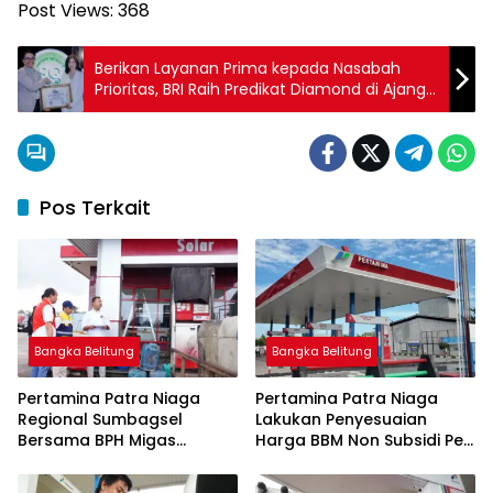
Post Views:
368
Berikan Layanan Prima kepada Nasabah
Prioritas, BRI Raih Predikat Diamond di Ajang
Service Quality Awards 2024
Pos Terkait
Bangka Belitung
Bangka Belitung
Pertamina Patra Niaga
Pertamina Patra Niaga
Regional Sumbagsel
Lakukan Penyesuaian
Bersama BPH Migas
Harga BBM Non Subsidi Per
Perkuat Pengawasan
1 Juli 2026
Penyaluran BBM Subsidi