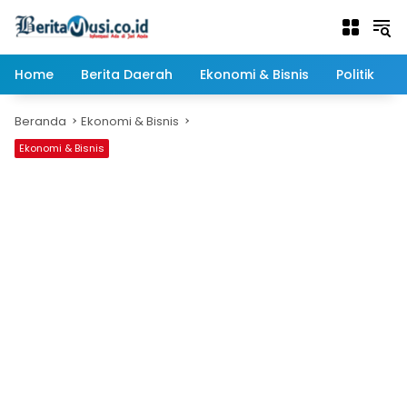
Langsung
ke
konten
Home
Berita Daerah
Ekonomi & Bisnis
Politik
Beranda
Ekonomi & Bisnis
Ekonomi & Bisnis