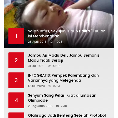
Salah Infus, Sekujur Tubuh Balita 11 Bulan
1
ini Membengkak
28 April 2016
11023
Jambu Air Madu Deli, Jambu Semanis
2
Madu Tidak Berbiji
31 Juli 2021
10616
INFOGRAFIS: Pempek Palembang dan
3
Variannya yang Melegenda
17 Juli 2020
9723
Senyum Sang Pelari Kilat di Lintasan
4
Olimpiade
25 Agustus 2016
7138
Olahraga Jadi Benteng Setelah Protokol