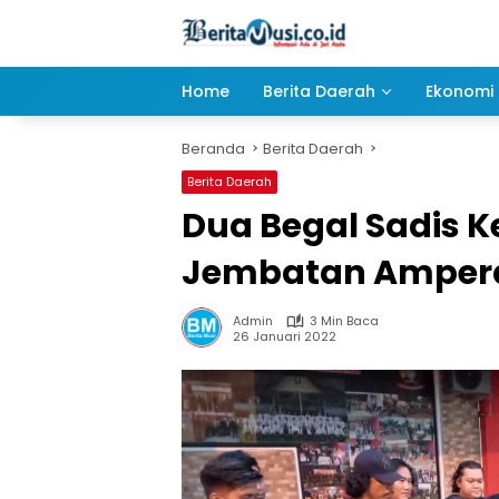
Langsung
ke
konten
Home
Berita Daerah
Ekonomi 
Beranda
Berita Daerah
Berita Daerah
Dua Begal Sadis K
Jembatan Ampera 
Admin
3 Min Baca
26 Januari 2022