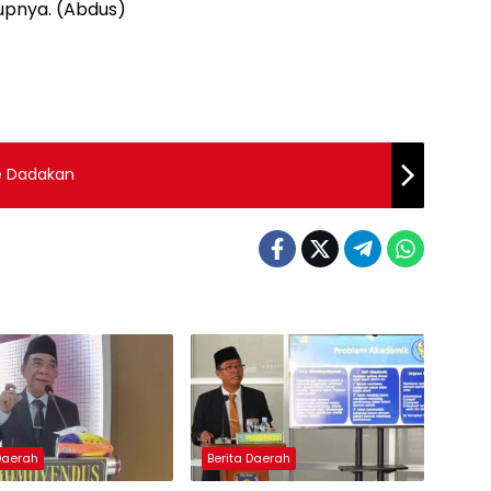
tupnya. (Abdus)
e Dadakan
 Daerah
Berita Daerah