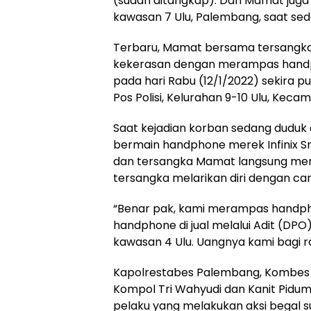
(sudah ditangkap). Dan Mamat juga 
kawasan 7 Ulu, Palembang, saat se
Terbaru, Mamat bersama tersangka
kekerasan dengan merampas handpho
pada hari Rabu (12/1/2022) sekira 
Pos Polisi, Kelurahan 9-10 Ulu, Kec
Saat kejadian korban sedang duduk 
bermain handphone merek Infinix S
dan tersangka Mamat langsung me
tersangka melarikan diri dengan cara
“Benar pak, kami merampas handpho
handphone di jual melalui Adit (DPO
kawasan 4 Ulu. Uangnya kami bagi ra
Kapolrestabes Palembang, Kombes P
Kompol Tri Wahyudi dan Kanit Pidu
pelaku yang melakukan aksi begal s