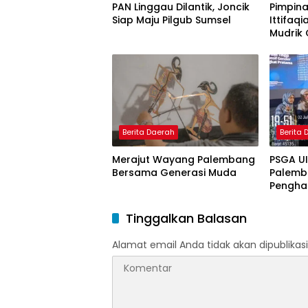
PAN Linggau Dilantik, Joncik
Pimpina
Siap Maju Pilgub Sumsel
Ittifaqi
Mudrik 
Doktor 
Model 
Nagham
Berita Daerah
Berita
Merajut Wayang Palembang
PSGA U
Bersama Generasi Muda
Palemb
Pengha
Tinggi 
Pering
Tinggalkan Balasan
Alamat email Anda tidak akan dipublikasi