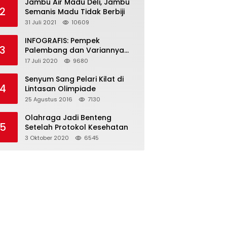
Jambu Air Madu Deli, Jambu
2
Semanis Madu Tidak Berbiji
31 Juli 2021
10609
INFOGRAFIS: Pempek
3
Palembang dan Variannya
yang Melegenda
17 Juli 2020
9680
Senyum Sang Pelari Kilat di
4
Lintasan Olimpiade
25 Agustus 2016
7130
Olahraga Jadi Benteng
5
Setelah Protokol Kesehatan
3 Oktober 2020
6545