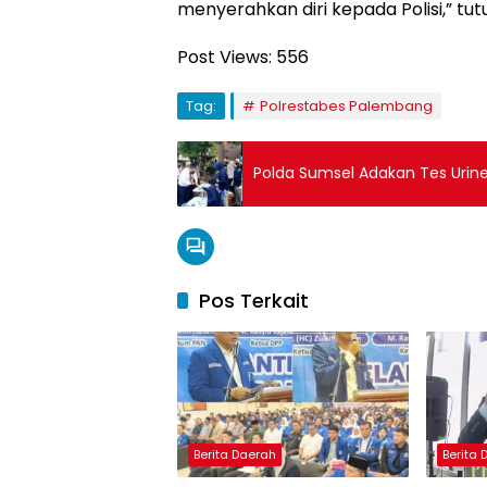
menyerahkan diri kepada Polisi,” tu
Post Views:
556
Tag:
Polrestabes Palembang
Polda Sumsel Adakan Tes Urin
Pos Terkait
Berita Daerah
Berita