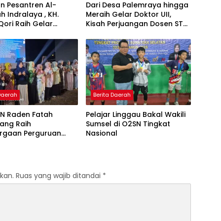
n Pesantren Al-
Dari Desa Palemraya hingga
ah Indralaya , KH.
Meraih Gelar Doktor UII,
Qori Raih Gelar
Kisah Perjuangan Dosen STAI
dengan Inovasi
Yogyakarta yang Pernah
Pembelajaran
Menjadi Driver Taksi Online
 Al-Qur’an di UMM
 Daerah
Berita Daerah
IN Raden Fatah
Pelajar Linggau Bakal Wakili
ang Raih
Sumsel di O2SN Tingkat
rgaan Perguruan
Nasional
Responsif Gender
kat Pratama
kan.
Ruas yang wajib ditandai
*