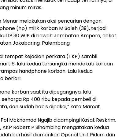
terlibat kasus menusuk terhadap temannya, di
dang minum miras.
 Menar melakukan aksi pencurian dengan
ne (hp) milik korban M Soleh (39), terjadi
pukul 18.30 WIB di bawah Jembatan Ampera, dekat
amatan Jakabaring, Palembang.
di tempat kejadian perkara (TKP) sambil
mart 6, lalu kedua tersangka mendekati korban
rampas handphone korban. Lalu kedua
 berlari.
ne korban saat itu dipegangnya, lalu
) seharga Rp 400 ribu kepada pembeli di
ta, dan sudah habis dipakai,” kata Mamat.
ol Mokhamad Ngajib didampingi Kasat Reskrim,
m, AKP Robert P Sihombing mengatakan kedua
udah berhasil diamankan Opsnal Unit Pidum dan