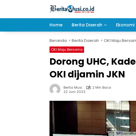
Langsung
ke
konten
Home
Berita Daerah
Ekonomi 
Beranda
Berita Daerah
OKI Maju Bersa
OKI Maju Bersama
Dorong UHC, Kade
OKI dijamin JKN
Berita Musi
2 Min Baca
22 Juni 2023