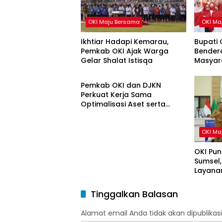
OKI Maju Bersama
OKI Ma
Ikhtiar Hadapi Kemarau,
Bupati 
Pemkab OKI Ajak Warga
Bendera
Gelar Shalat Istisqa
Masyar
OKI Maju Bersama
HUT ke-
Pemkab OKI dan DJKN
Perkuat Kerja Sama
Optimalisasi Aset serta
Piutang Daerah
OKI Ma
OKI Pun
Sumsel,
Layanan
Tinggalkan Balasan
Alamat email Anda tidak akan dipublikasi