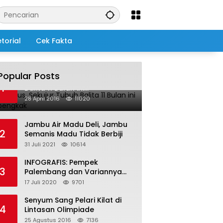
torial
Cek Fakta
Popular Posts
Salah Infus, Sekujur Tubuh
1
Balita 11 Bulan ini
Membengkak
28 April 2016
11020
Jambu Air Madu Deli, Jambu
2
Semanis Madu Tidak Berbiji
31 Juli 2021
10614
INFOGRAFIS: Pempek
3
Palembang dan Variannya
yang Melegenda
17 Juli 2020
9701
Senyum Sang Pelari Kilat di
4
Lintasan Olimpiade
25 Agustus 2016
7136