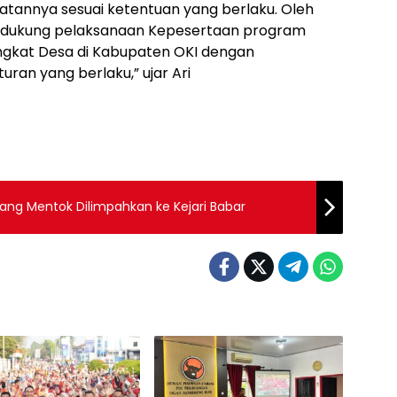
atannya sesuai ketentuan yang berlaku. Oleh
dukung pelaksanaan Kepesertaan program
ngkat Desa di Kabupaten OKI dengan
ran yang berlaku,” ujar Ari
ang Mentok Dilimpahkan ke Kejari Babar