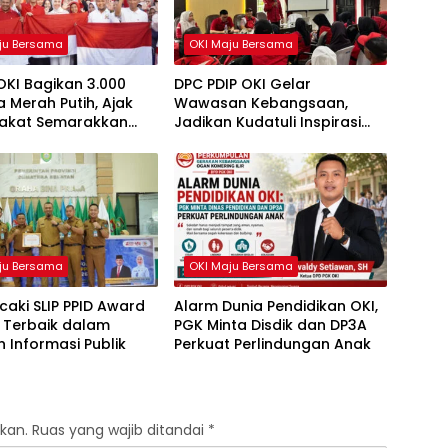
ju Bersama
OKI Maju Bersama
OKI Bagikan 3.000
DPC PDIP OKI Gelar
 Merah Putih, Ajak
Wawasan Kebangsaan,
akat Semarakkan
Jadikan Kudatuli Inspirasi
81 RI
Perjuangan Demokrasi
ju Bersama
OKI Maju Bersama
caki SLIP PPID Award
Alarm Dunia Pendidikan OKI,
 Terbaik dalam
PGK Minta Disdik dan DP3A
 Informasi Publik
Perkuat Perlindungan Anak
kan.
Ruas yang wajib ditandai
*