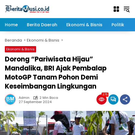
Langsung
ke
konten
Home
Berita Daerah
Ekonomi & Bisnis
Politik
Beranda
Ekonomi & Bisnis
Ekonomi & Bisnis
Dorong “Pariwisata Hijau”
Mandalika, BRI Ajak Pembalap
MotoGP Tanam Pohon Demi
Keseimbangan Lingkungan
375
Admin
2 Min Baca
27 September 2024