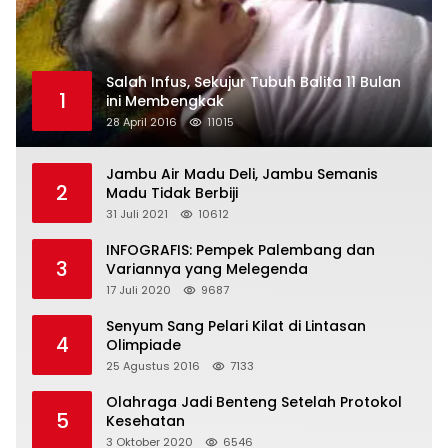
Salah Infus, Sekujur Tubuh Balita 11 Bulan
1
ini Membengkak
28 April 2016
11015
Jambu Air Madu Deli, Jambu Semanis
2
Madu Tidak Berbiji
31 Juli 2021
10612
INFOGRAFIS: Pempek Palembang dan
3
Variannya yang Melegenda
17 Juli 2020
9687
Senyum Sang Pelari Kilat di Lintasan
4
Olimpiade
25 Agustus 2016
7133
Olahraga Jadi Benteng Setelah Protokol
5
Kesehatan
3 Oktober 2020
6546