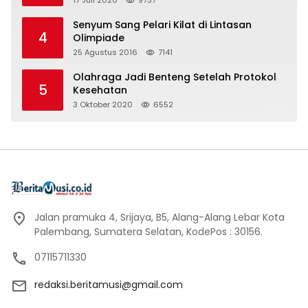
Senyum Sang Pelari Kilat di Lintasan
4
Olimpiade
25 Agustus 2016
7141
Olahraga Jadi Benteng Setelah Protokol
5
Kesehatan
3 Oktober 2020
6552
Jalan pramuka 4, Srijaya, B5, Alang-Alang Lebar Kota
Palembang, Sumatera Selatan, KodePos : 30156.
07115711330
redaksi.beritamusi@gmail.com