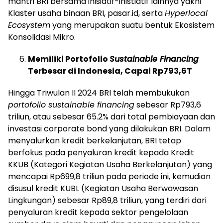
mantri BRI bersama inisiatif-inistiatif lainnya yakni
Klaster usaha binaan BRI, pasar.id, serta
Hyperlocal
Ecosystem
yang merupakan suatu bentuk Ekosistem
Konsolidasi Mikro.
Memiliki Portofolio
Sustainable Financing
Terbesar di Indonesia, Capai Rp793,6T
Hingga Triwulan II 2024 BRI telah membukukan
portofolio sustainable financing
sebesar Rp793,6
triliun, atau sebesar 65.2% dari total pembiayaan dan
investasi corporate bond yang dilakukan BRI. Dalam
menyalurkan kredit berkelanjutan, BRI tetap
berfokus pada penyaluran kredit kepada Kredit
KKUB (Kategori Kegiatan Usaha Berkelanjutan) yang
mencapai Rp699,8 triliun pada periode ini, kemudian
disusul kredit KUBL (Kegiatan Usaha Berwawasan
Lingkungan) sebesar Rp89,8 triliun, yang terdiri dari
penyaluran kredit kepada sektor pengelolaan