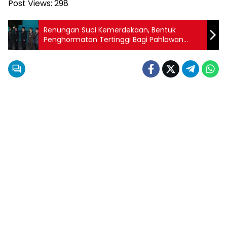
Post Views:
298
Renungan Suci Kemerdekaan, Bentuk
Penghormatan Tertinggi Bagi Pahlawan
Bangsa