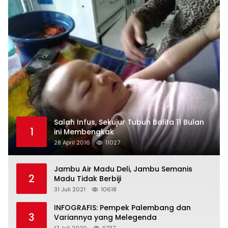
Salah Infus, Sekujur Tubuh Balita 11 Bulan
1
ini Membengkak
28 April 2016
11027
Jambu Air Madu Deli, Jambu Semanis
2
Madu Tidak Berbiji
31 Juli 2021
10618
INFOGRAFIS: Pempek Palembang dan
3
Variannya yang Melegenda
17 Juli 2020
9737