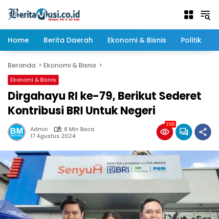
Langsung
ke
konten
Home
Berita Daerah
Ekonomi & Bisnis
Politik
Beranda
Ekonomi & Bisnis
Ekonomi & Bisnis
Dirgahayu RI ke-79, Berikut Sederet
Kontribusi BRI Untuk Negeri
298
Admin
8 Min Baca
17 Agustus 2024