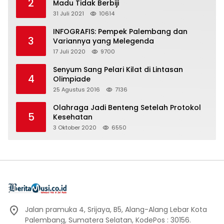
2
Madu Tidak Berbiji
31 Juli 2021
10614
INFOGRAFIS: Pempek Palembang dan
3
Variannya yang Melegenda
17 Juli 2020
9700
Senyum Sang Pelari Kilat di Lintasan
4
Olimpiade
25 Agustus 2016
7136
Olahraga Jadi Benteng Setelah Protokol
5
Kesehatan
3 Oktober 2020
6550
Jalan pramuka 4, Srijaya, B5, Alang-Alang Lebar Kota
Palembang, Sumatera Selatan, KodePos : 30156.