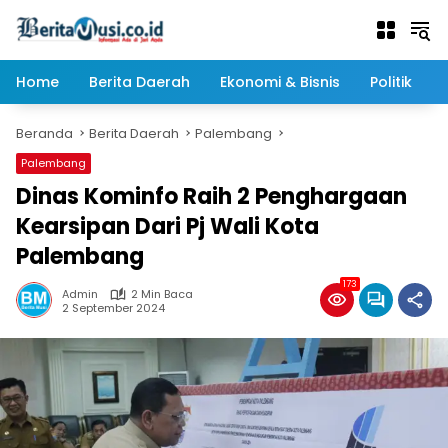
Langsung
ke
konten
Home
Berita Daerah
Ekonomi & Bisnis
Politik
Beranda
Berita Daerah
Palembang
Palembang
Dinas Kominfo Raih 2 Penghargaan
Kearsipan Dari Pj Wali Kota
Palembang
173
Admin
2 Min Baca
2 September 2024