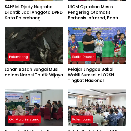
SAH! M. Djody Nugraha
UIGM Ciptakan Mesin
Dilantik Jadi Anggota DPRD
Pengering Otomatis
Kota Palembang
Berbasis Infrared, Bantu
Perajin Eceng Gondok di
Pulau Kemaro
Palembang
Berita Daerah
Lahan Basah Sungai Musi
Pelajar Linggau Bakal
dalam Narasi Taufik Wijaya
Wakili Sumsel di O2SN
Tingkat Nasional
OKI Maju Bersama
Palembang