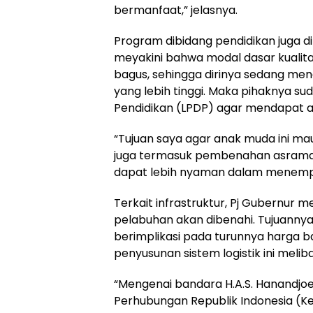
bermanfaat,” jelasnya.
Program dibidang pendidikan juga d
meyakini bahwa modal dasar kualita
bagus, sehingga dirinya sedang me
yang lebih tinggi. Maka pihaknya 
Pendidikan (LPDP) agar mendapat al
“Tujuan saya agar anak muda ini ma
juga termasuk pembenahan asrama-
dapat lebih nyaman dalam menempuh
Terkait infrastruktur, Pj Gubernur 
pelabuhan akan dibenahi. Tujuannya, 
berimplikasi pada turunnya harga ba
penyusunan sistem logistik ini meli
“Mengenai bandara H.A.S. Hanandjoe
Perhubungan Republik Indonesia (K