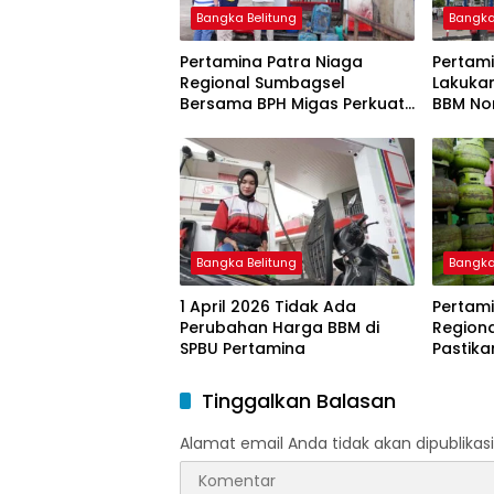
Bangka Belitung
Bangka
Pertamina Patra Niaga
Pertami
Regional Sumbagsel
Lakuka
Bersama BPH Migas Perkuat
BBM Non
Pengawasan Penyaluran
2026
BBM Subsidi bagi Nelayan
melalui Aplikasi XSTAR
Bangka Belitung
Bangka
1 April 2026 Tidak Ada
Pertami
Perubahan Harga BBM di
Region
SPBU Pertamina
Pastika
dan LP
Ramada
Tinggalkan Balasan
Idulfitri
Alamat email Anda tidak akan dipublikasi