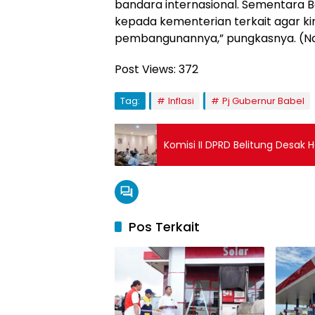
bandara internasional. Sementara B
kepada kementerian terkait agar ki
pembangunannya,” pungkasnya. (N
Post Views:
372
Tag:
Inflasi
Pj Gubernur Babel
Komisi II DPRD Belitung Desak
Pos Terkait