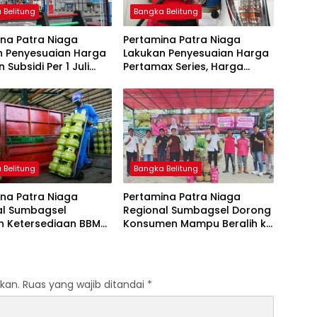
 Belitung
Bangka Belitung
na Patra Niaga
Pertamina Patra Niaga
n Penyesuaian Harga
Lakukan Penyesuaian Harga
 Subsidi Per 1 Juli
Pertamax Series, Harga
Pertalite dan Solar Subsidi
Tetap
 Belitung
Bangka Belitung
na Patra Niaga
Pertamina Patra Niaga
al Sumbagsel
Regional Sumbagsel Dorong
n Ketersediaan BBM
Konsumen Mampu Beralih ke
G pada Masa
Bright Gas Melalui Program
n dan Menjelang
Trade In di Belitung Timur
kan.
Ruas yang wajib ditandai
*