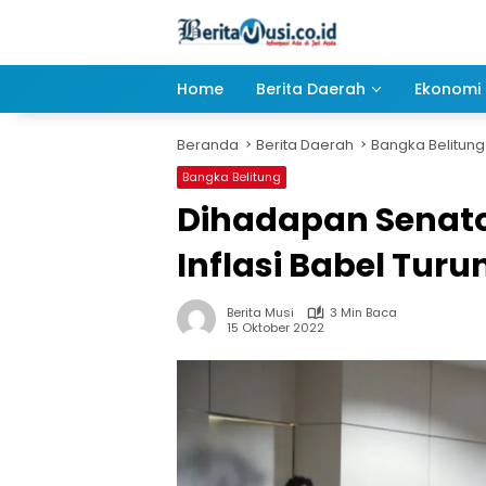
Langsung
ke
konten
Home
Berita Daerah
Ekonomi 
Beranda
Berita Daerah
Bangka Belitung
Bangka Belitung
Dihadapan Senato
Inflasi Babel Turu
Berita Musi
3 Min Baca
15 Oktober 2022