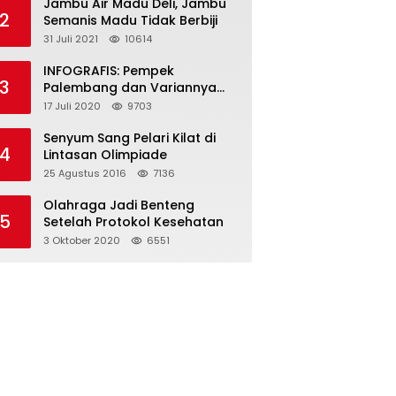
Jambu Air Madu Deli, Jambu
2
Semanis Madu Tidak Berbiji
31 Juli 2021
10614
INFOGRAFIS: Pempek
3
Palembang dan Variannya
yang Melegenda
17 Juli 2020
9703
Senyum Sang Pelari Kilat di
4
Lintasan Olimpiade
25 Agustus 2016
7136
Olahraga Jadi Benteng
5
Setelah Protokol Kesehatan
3 Oktober 2020
6551