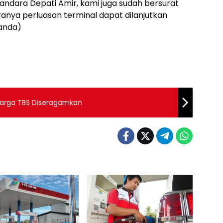
andara Depati Amir, kami juga sudah bersurat
ranya perluasan terminal dapat dilanjutkan
anda)
 Harga TBS Diseragamkan