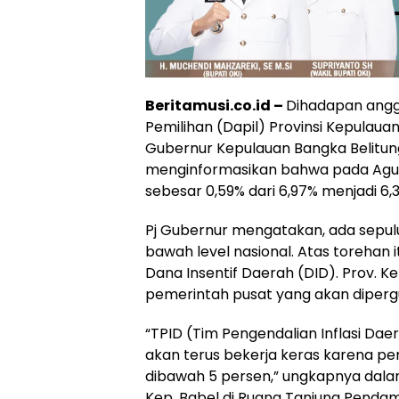
Beritamusi.co.id –
Dihadapan angg
Pemilihan (Dapil) Provinsi Kepulauan
Gubernur Kepulauan Bangka Belitun
menginformasikan bahwa pada Agust
sebesar 0,59% dari 6,97% menjadi 6,
Pj Gubernur mengatakan, ada sepuluh
bawah level nasional. Atas torehan i
Dana Insentif Daerah (DID). Prov. Kep.
pemerintah pusat yang akan dipergu
“TPID (Tim Pengendalian Inflasi Dae
akan terus bekerja keras karena pe
dibawah 5 persen,” ungkapnya dalam
Kep. Babel di Ruang Tanjung Pendam