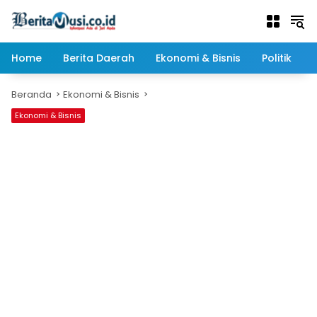
Langsung
ke
konten
Home
Berita Daerah
Ekonomi & Bisnis
Politik
Beranda
Ekonomi & Bisnis
Ekonomi & Bisnis