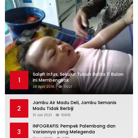
Salah Infus, Sekujur Tubuh Balita 11 Bulan
1
ini Membengkak
28 April 2016
11021
Jambu Air Madu Deli, Jambu Semanis
2
Madu Tidak Berbiji
31 Juli 2021
10615
INFOGRAFIS: Pempek Palembang dan
3
Variannya yang Melegenda