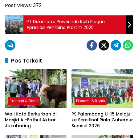
Post Views:
372
PT Dizamatra Powerindo Raih Piagam
Apresiasi Pembina Proklim 2025
Pos Terkait
Ekonomi & Bisnis
Ekonomi & Bisnis
Wali Kota Berkurban di
PS Palembang U-15 Melaju
Masjid Al-Fathul Akbar
ke Semifinal Piala Gubernur
Jakabaring
Sumsel 2026