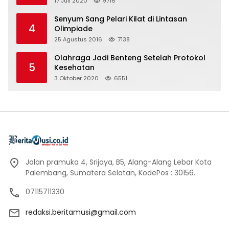
17 Juli 2020
9716
Senyum Sang Pelari Kilat di Lintasan
4
Olimpiade
25 Agustus 2016
7138
Olahraga Jadi Benteng Setelah Protokol
5
Kesehatan
3 Oktober 2020
6551
Jalan pramuka 4, Srijaya, B5, Alang-Alang Lebar Kota
Palembang, Sumatera Selatan, KodePos : 30156.
07115711330
redaksi.beritamusi@gmail.com