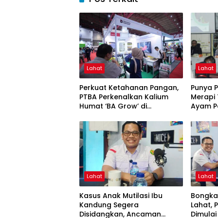
Lahat
Lahat
Perkuat Ketahanan Pangan,
Punya 
PTBA Perkenalkan Kalium
Merapi
Humat ‘BA Grow’ di
Ayam P
Inagritech 2026
Lahat
Lahat
Kasus Anak Mutilasi Ibu
Bongkar
Kandung Segera
Lahat,
Disidangkan, Ancaman
Dimula