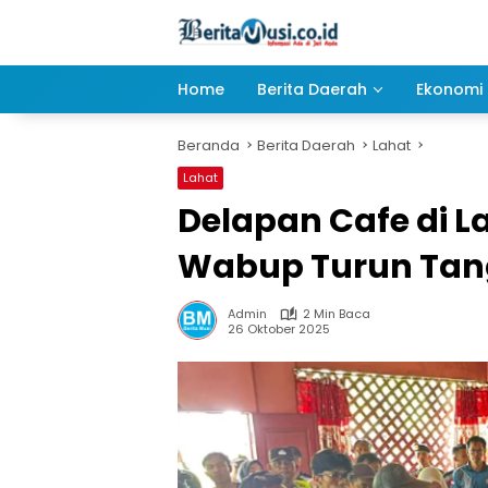
Langsung
ke
konten
Home
Berita Daerah
Ekonomi 
Beranda
Berita Daerah
Lahat
Lahat
Delapan Cafe di 
Wabup Turun Ta
Admin
2 Min Baca
26 Oktober 2025