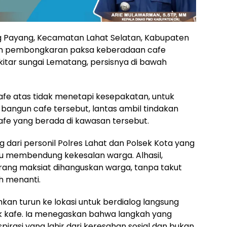
g Payang, Kecamatan Lahat Selatan, Kabupaten
kan pembongkaran paksa keberadaan cafe
tar sungai Lematang, persisnya di bawah
afe atas tidak menetapi kesepakatan, untuk
bangun cafe tersebut, lantas ambil tindakan
fe yang berada di kawasan tersebut.
g dari personil Polres Lahat dan Polsek Kota yang
pu membendung kekesalan warga. Alhasil,
sarang maksiat dihanguskan warga, tanpa takut
h menanti.
ahkan turun ke lokasi untuk berdialog langsung
 kafe. Ia menegaskan bahwa langkah yang
irasi yang lahir dari keresahan sosial dan bukan