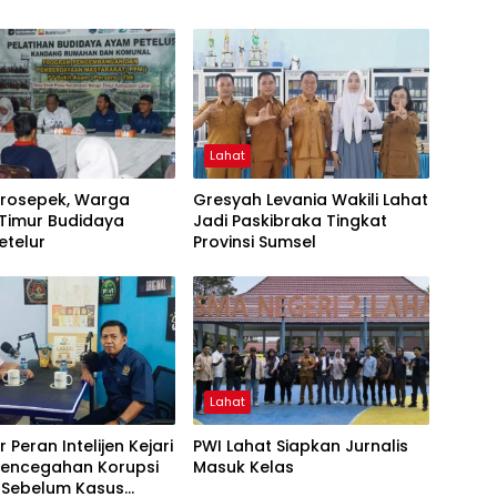
Lahat
Prosepek, Warga
Gresyah Levania Wakili Lahat
 Timur Budidaya
Jadi Paskibraka Tingkat
etelur
Provinsi Sumsel
Lahat
 Peran Intelijen Kejari
PWI Lahat Siapkan Jurnalis
 Pencegahan Korupsi
Masuk Kelas
i Sebelum Kasus