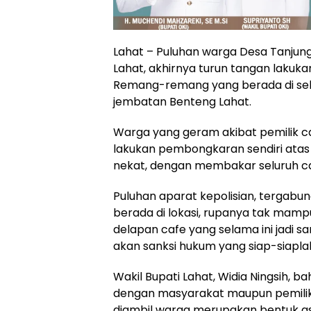
Lahat – Puluhan warga Desa Tanjun
Lahat, akhirnya turun tangan laku
Remang-remang yang berada di seki
jembatan Benteng Lahat.
Warga yang geram akibat pemilik c
lakukan pembongkaran sendiri atas 
nekat, dengan membakar seluruh ca
Puluhan aparat kepolisian, tergabun
berada di lokasi, rupanya tak mam
delapan cafe yang selama ini jadi 
akan sanksi hukum yang siap-siapla
Wakil Bupati Lahat, Widia Ningsih, b
dengan masyarakat maupun pemilik
diambil warga merupakan bentuk asp