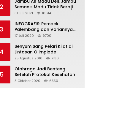
Jambu Air Madu Deli, Jambu
2
Semanis Madu Tidak Berbiji
31 Juli 2021
10614
INFOGRAFIS: Pempek
3
Palembang dan Variannya
yang Melegenda
17 Juli 2020
9700
Senyum Sang Pelari Kilat di
4
Lintasan Olimpiade
25 Agustus 2016
7136
Olahraga Jadi Benteng
5
Setelah Protokol Kesehatan
3 Oktober 2020
6550