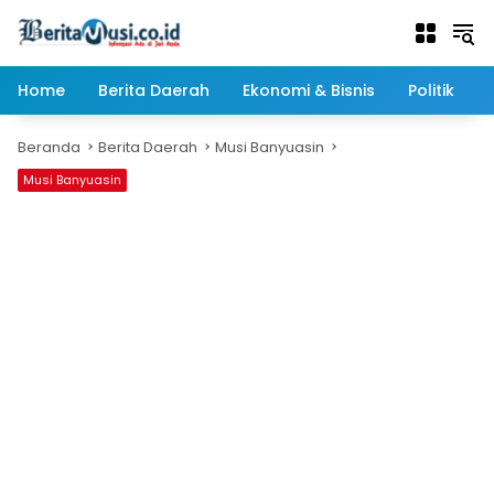
Langsung
ke
konten
Home
Berita Daerah
Ekonomi & Bisnis
Politik
Beranda
Berita Daerah
Musi Banyuasin
Musi Banyuasin