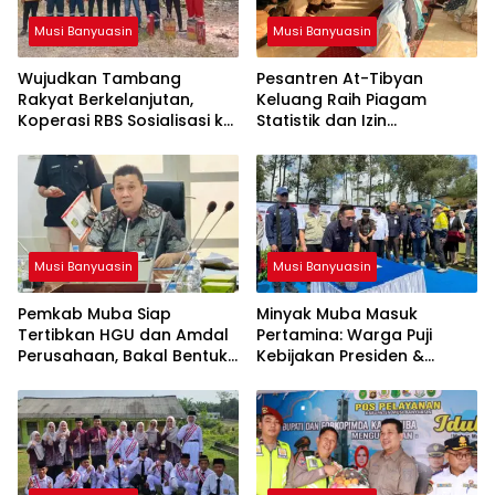
Musi Banyuasin
Musi Banyuasin
Wujudkan Tambang
Pesantren At-Tibyan
Rakyat Berkelanjutan,
Keluang Raih Piagam
Koperasi RBS Sosialisasi ke
Statistik dan Izin
Pemilik Sumur Soal K3 dan
Operasional Resmi dari
GEP
Kemenag RI
Musi Banyuasin
Musi Banyuasin
Pemkab Muba Siap
Minyak Muba Masuk
Tertibkan HGU dan Amdal
Pertamina: Warga Puji
Perusahaan, Bakal Bentuk
Kebijakan Presiden &
Tim Khusus
Menteri ESDM