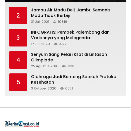
Jambu Air Madu Deli, Jambu Semanis
2
Madu Tidak Berbiji
31 Juli 2021
10616
INFOGRAFIS: Pempek Palembang dan
3
Variannya yang Melegenda
17 Juli 2020
9722
Senyum Sang Pelari Kilat di Lintasan
4
Olimpiade
25 Agustus 2016
7138
Olahraga Jadi Benteng Setelah Protokol
5
Kesehatan
3 Oktober 2020
6551