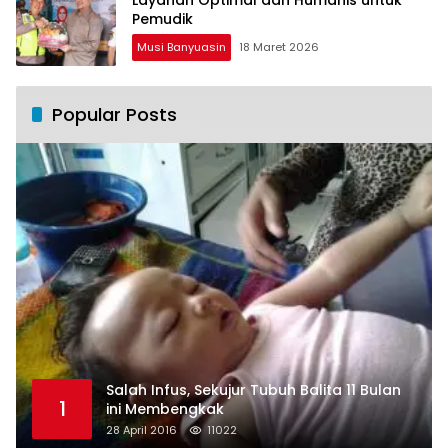
Pemudik
Musi Banyuasin
18 Maret 2026
Popular Posts
Salah Infus, Sekujur Tubuh Balita 11 Bulan
1
ini Membengkak
28 April 2016
11022