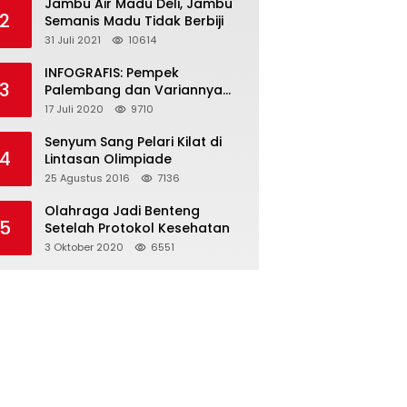
Jambu Air Madu Deli, Jambu
2
Semanis Madu Tidak Berbiji
31 Juli 2021
10614
INFOGRAFIS: Pempek
3
Palembang dan Variannya
yang Melegenda
17 Juli 2020
9710
Senyum Sang Pelari Kilat di
4
Lintasan Olimpiade
25 Agustus 2016
7136
Olahraga Jadi Benteng
5
Setelah Protokol Kesehatan
3 Oktober 2020
6551