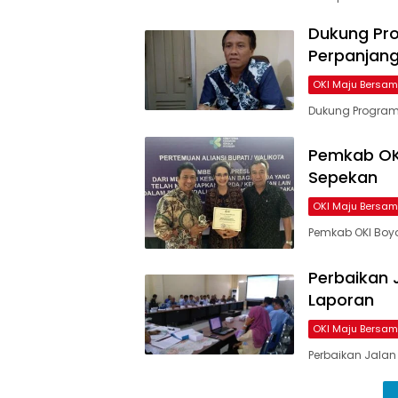
Dukung Pro
Perpanjang
OKI Maju Bersa
Dukung Program 
Pemkab OK
Sepekan
OKI Maju Bersa
Pemkab OKI Bo
Perbaikan 
Laporan
OKI Maju Bersa
Perbaikan Jalan