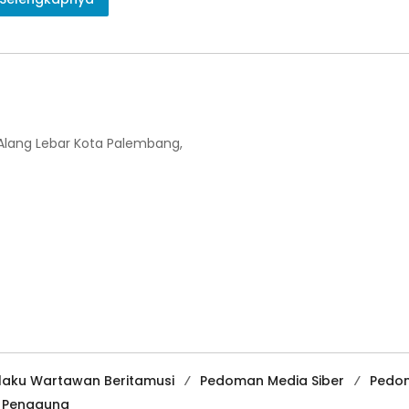
-Alang Lebar Kota Palembang,
ilaku Wartawan Beritamusi
Pedoman Media Siber
Pedo
a Pengguna