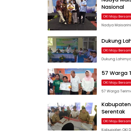
Nasional
OKI Maju Bersa
Nadya Maisarin
Dukung Lah
OKI Maju Bersa
Dukung Lahirnya
57 Warga T
OKI Maju Bersa
57 Warga Terima
Kabupaten 
Serentak
OKI Maju Bersa
Kabupaten OKI Du