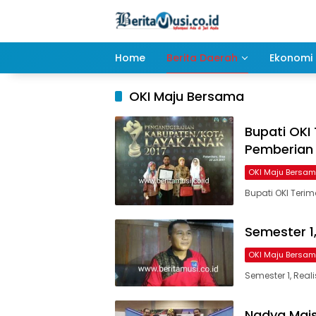
Langsung
ke
konten
Home
Berita Daerah
Ekonomi 
OKI Maju Bersama
Bupati OKI
Pemberian 
OKI Maju Bersa
Bupati OKI Teri
Semester 1,
OKI Maju Bersa
Semester 1, Reali
Nadya Mais