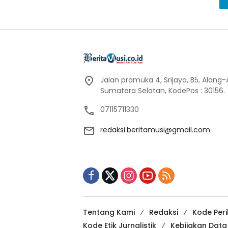
Jalan pramuka 4, Srijaya, B5, Alang
Sumatera Selatan, KodePos : 30156.
07115711330
redaksi.beritamusi@gmail.com
Tentang Kami
Redaksi
Kode Per
Kode Etik Jurnalistik
Kebijakan Dat