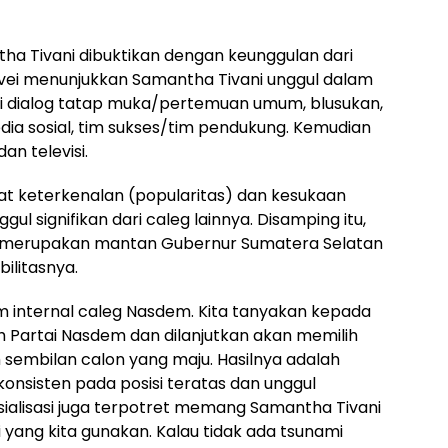
tha Tivani dibuktikan dengan keunggulan dari
survei menunjukkan Samantha Tivani unggul dalam
alui dialog tatap muka/pertemuan umum, blusukan,
dia sosial, tim sukses/tim pendukung. Kemudian
dan televisi.
kat keterkenalan (popularitas) dan kesukaan
ul signifikan dari caleg lainnya. Disamping itu,
ng merupakan mantan Gubernur Sumatera Selatan
ilitasnya.
m internal caleg Nasdem. Kita tanyakan kepada
 Partai Nasdem dan dilanjutkan akan memilih
sembilan calon yang maju. Hasilnya adalah
nsisten pada posisi teratas dan unggul
sosialisasi juga terpotret memang Samantha Tivani
 yang kita gunakan. Kalau tidak ada tsunami