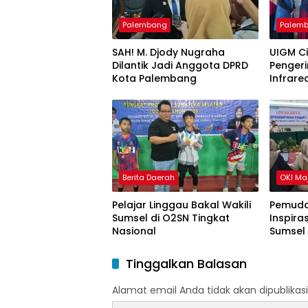
Palembang
Palem
SAH! M. Djody Nugraha
UIGM C
Dilantik Jadi Anggota DPRD
Pengeri
Kota Palembang
Infrare
Gondok
Berita Daerah
OKI Ma
Pelajar Linggau Bakal Wakili
Pemuda
Sumsel di O2SN Tingkat
Inspira
Nasional
Sumsel
Tinggalkan Balasan
Alamat email Anda tidak akan dipublikasi