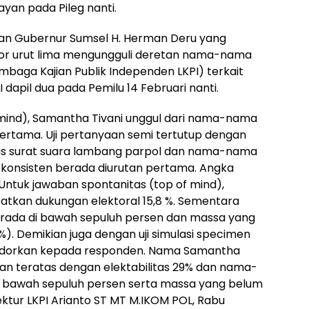
ayan pada Pileg nanti.
ntan Gubernur Sumsel H. Herman Deru yang
or urut lima mengungguli deretan nama-nama
embaga Kajian Publik Independen LKPI) terkait
apil dua pada Pemilu 14 Februari nanti.
 mind), Samantha Tivani unggul dari nama-nama
pertama. Uji pertanyaan semi tertutup dengan
s surat suara lambang parpol dan nama-nama
 konsisten berada diurutan pertama. Angka
. Untuk jawaban spontanitas (top of mind),
tkan dukungan elektoral 15,8 %. Sementara
rada di bawah sepuluh persen dan massa yang
). Demikian juga dengan uji simulasi specimen
isodorkan kepada responden. Nama Samantha
tan teratas dengan elektabilitas 29% dan nama-
i bawah sepuluh persen serta massa yang belum
ektur LKPI Arianto ST MT M.IKOM POL, Rabu