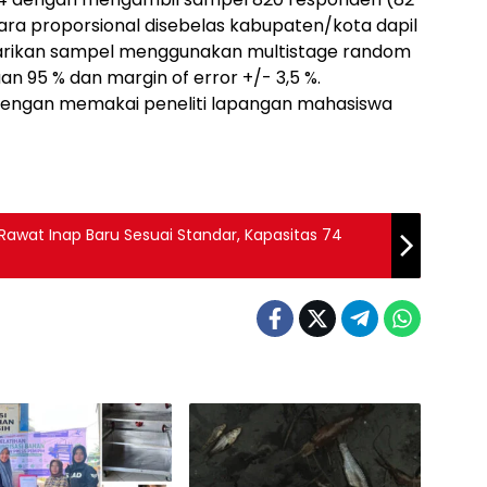
ra proporsional disebelas kabupaten/kota dapil
arikan sampel menggunakan multistage random
n 95 % dan margin of error +/- 3,5 %.
engan memakai peneliti lapangan mahasiswa
Rawat Inap Baru Sesuai Standar, Kapasitas 74