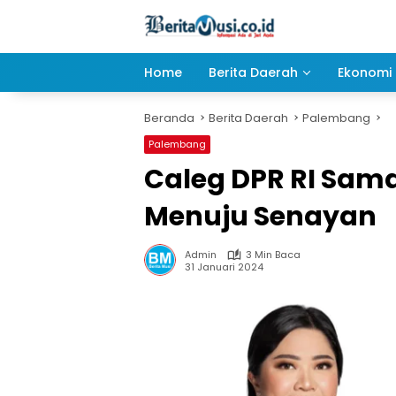
Langsung
ke
konten
Home
Berita Daerah
Ekonomi 
Beranda
Berita Daerah
Palembang
Palembang
Caleg DPR RI Sam
Menuju Senayan
Admin
3 Min Baca
31 Januari 2024