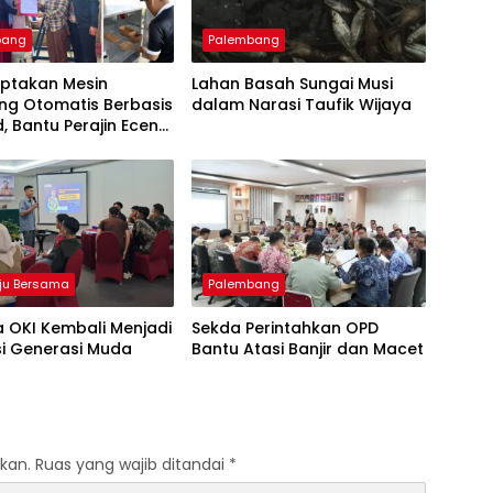
bang
Palembang
iptakan Mesin
Lahan Basah Sungai Musi
ng Otomatis Berbasis
dalam Narasi Taufik Wijaya
d, Bantu Perajin Eceng
 di Pulau Kemaro
ju Bersama
Palembang
 OKI Kembali Menjadi
Sekda Perintahkan OPD
si Generasi Muda
Bantu Atasi Banjir dan Macet
kan.
Ruas yang wajib ditandai
*