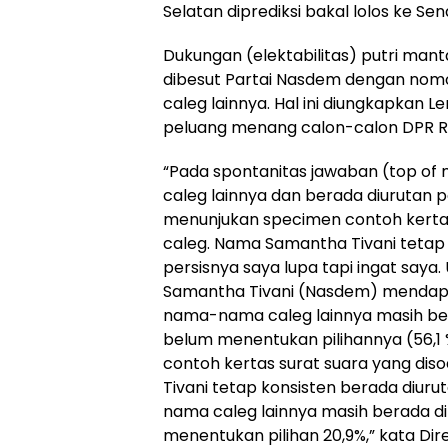
Selatan diprediksi bakal lolos ke Sen
Dukungan (elektabilitas) putri ma
dibesut Partai Nasdem dengan nom
caleg lainnya. Hal ini diungkapkan L
peluang menang calon-calon DPR RI d
“Pada spontanitas jawaban (top of
caleg lainnya dan berada diurutan 
menunjukan specimen contoh kerta
caleg. Nama Samantha Tivani tetap
persisnya saya lupa tapi ingat saya
Samantha Tivani (Nasdem) mendapa
nama-nama caleg lainnya masih be
belum menentukan pilihannya (56,1 %
contoh kertas surat suara yang d
Tivani tetap konsisten berada diuru
nama caleg lainnya masih berada d
menentukan pilihan 20,9%,” kata Dir