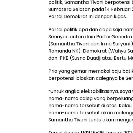
politik, Samantha Tivani berpotensi 
Sumatera Selatan pada 14 Februari 
Partai Demokrat ini dengan lugas.
Partai politik apa dan siapa saja n
Senayan antara lain Partai Gerindra
(Samantha Tivani dan Irma Suryani ),
Ramanda NK), Demokrat (Wahyu Sanj
dan PKB (Susno Duadji atau Bertu Me
Pria yang gemar memakai baju batik 
berpotensi loloskan calegnya ke Se
“Untuk angka elektabilitasnya, saya t
nama-nama caleg yang berpeluang 
nama-nama tersebut di atas. Kalau ti
nama-nama tersebut akan melengga
Samantha Tivani tentu akan mengu
Survei digelar LKPI 15-26 Januari 