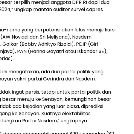
besar terpilih menjadi anggota DPR RI dapil dua
2024,” ungkap mantan auditor survei capres
ama-nama yang berpotensi akan lolos menuju kursi
 (AW Noviadi dan Sri Meliyana), Nasdem
 Golkar (Bobby Adhityo Rizaldi), PDIP (Giri
aya), PAN (Hanna Gayatri atau Iskandar SE),
rlas).
ini mengatakan, ada dua partai politik yang
nayan yakni partai Gerindra dan Nasdem.
idak ingat persis, tetapi untuk partai politik dan
besar menuju ke Senayan, kemungkinan besar
dak ada kejadian yang luar biasa, diprediksi
ng ke Senayan. Kuatnya elektabilitas
ntungkan Partai Nasdem,” ungkapnya.
2024 dengan mengambil sampel 820 responden (82