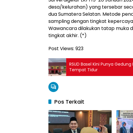
desa/kelurahan) yang tersebar seca
dua Sumatera Selatan. Metode pen
sampling dengan tingkat kepercayaa
Wawancara dilakukan tatap muka d
tingkat akhir. (*)
Post Views:
923
RSUD Basel Kini Punya Gedung 
Tempat Tidur
Pos Terkait