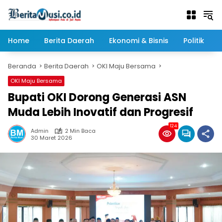
Langsung
ke
konten
Home
Berita Daerah
Ekonomi & Bisnis
Politik
Beranda
Berita Daerah
OKI Maju Bersama
OKI Maju Bersama
Bupati OKI Dorong Generasi ASN
Muda Lebih Inovatif dan Progresif
124
Admin
2 Min Baca
30 Maret 2026