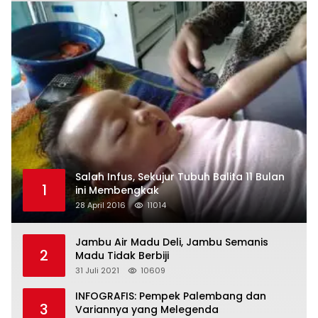
Salah Infus, Sekujur Tubuh Balita 11 Bulan
1
ini Membengkak
28 April 2016
11014
Jambu Air Madu Deli, Jambu Semanis
2
Madu Tidak Berbiji
31 Juli 2021
10609
INFOGRAFIS: Pempek Palembang dan
3
Variannya yang Melegenda