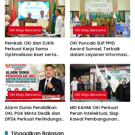
OKI Maju Bersama
OKI Maju Bersama
Pemkab OKI dan DJKN
OKI Puncaki SLIP PPID
Perkuat Kerja Sama
Award Sumsel, Terbaik
Optimalisasi Aset serta
dalam Layanan Informasi
Piutang Daerah
Publik
OKI Maju Bersama
OKI Maju Bersama
Alarm Dunia Pendidikan
MD KAHMI OKI Perkuat
OKI, PGK Minta Disdik dan
Peran Intelektual, Siap
DP3A Perkuat Perlindungan
Kawal Pembangunan
Anak
Daerah
Tinggalkan Balasan