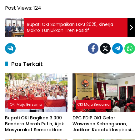
Post Views:
124
Bupati OKI Sampaikan LKPJ 2025, Kinerja
Makro Tunjukkan Tren Positif
Pos Terkait
OKI Maju Bersama
OKI Maju Bersama
Bupati OKI Bagikan 3.000
DPC PDIP OKI Gelar
Bendera Merah Putih, Ajak
Wawasan Kebangsaan,
Masyarakat Semarakkan
Jadikan Kudatuli Inspirasi
HUT ke-81 RI
Perjuangan Demokrasi