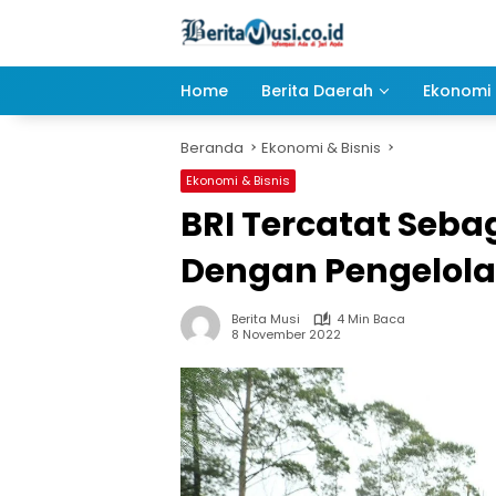
Langsung
ke
konten
Home
Berita Daerah
Ekonomi 
Beranda
Ekonomi & Bisnis
Ekonomi & Bisnis
BRI Tercatat Seba
Dengan Pengelolaa
Berita Musi
4 Min Baca
8 November 2022