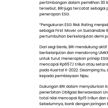
pertimbangan dalam pemilihan 30 ko
tersebut, BRI juga tercatat sebaga
penerapan ESG.
“Pengukuran ESG Risk Rating menjad
sebagai First Mover on Sustainable 
pertumbuhan berkelanjutan demi pr
Dari segi bisnis, BRI mendukung ak
berkelanjutan dan mendorong UMKM
untuk turut menerapkan prinsip ESG.
mencapai Rp657,1 triliun atau setara
pada Kuartal II-2022. Disamping itu,
kepada pembiayaan hijau.
Dukungan BRI dalam menyalurkan kre
penerbitan Obligasi Berwawasan Li
total nilai mencapai Rp15 triliun da
Sebelumnya, bank dengan jaringan te