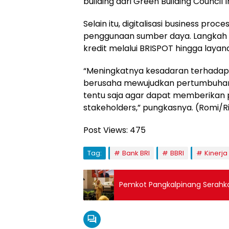
building dari Green Building Council 
Selain itu, digitalisasi business proc
penggunaan sumber daya. Langkah ini
kredit melalui BRISPOT hingga laya
“Meningkatnya kesadaran terhadap
berusaha mewujudkan pertumbuhan 
tentu saja agar dapat memberikan p
stakeholders,” pungkasnya. (Romi/Ri
Post Views:
475
Tag:
Bank BRI
BBRI
Kinerja
Pemkot Pangkalpinang Serahka