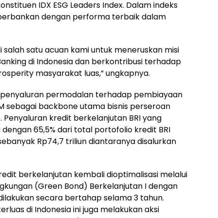
nstituen IDX ESG Leaders Index. Dalam indeks
i perbankan dengan performa terbaik dalam
i salah satu acuan kami untuk meneruskan misi
Banking di Indonesia dan berkontribusi terhadap
osperity masyarakat luas,” ungkapnya.
tif penyaluran permodalan terhadap pembiayaan
 sebagai backbone utama bisnis perseroan
 Penyaluran kredit berkelanjutan BRI yang
 dengan 65,5% dari total portofolio kredit BRI
 sebanyak Rp74,7 triliun diantaranya disalurkan
dit berkelanjutan kembali dioptimalisasi melalui
ngkungan (Green Bond) Berkelanjutan I dengan
n dilakukan secara bertahap selama 3 tahun.
rluas di Indonesia ini juga melakukan aksi