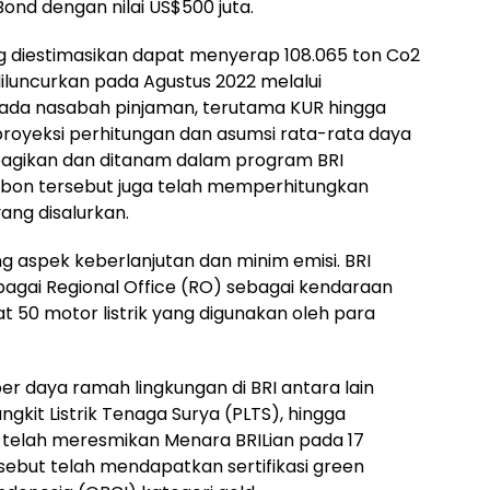
Bond dengan nilai US$500 juta.
ang diestimasikan dapat menyerap 108.065 ton Co2
diluncurkan pada Agustus 2022 melalui
epada nasabah pinjaman, terutama KUR hingga
royeksi perhitungan dan asumsi rata-rata daya
bagikan dan ditanam dalam program BRI
bon tersebut juga telah memperhitungkan
yang disalurkan.
g aspek keberlanjutan dan minim emisi. BRI
rbagai Regional Office (RO) sebagai kendaraan
at 50 motor listrik yang digunakan oleh para
 daya ramah lingkungan di BRI antara lain
gkit Listrik Tenaga Surya (PLTS), hingga
ga telah meresmikan Menara BRILian pada 17
ebut telah mendapatkan sertifikasi green