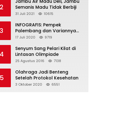
Jambu Air Madu Deli, Jambu
2
Semanis Madu Tidak Berbiji
31 Juli 2021
10615
INFOGRAFIS: Pempek
3
Palembang dan Variannya
yang Melegenda
17 Juli 2020
9719
Senyum Sang Pelari Kilat di
4
Lintasan Olimpiade
25 Agustus 2016
7138
Olahraga Jadi Benteng
5
Setelah Protokol Kesehatan
3 Oktober 2020
6551