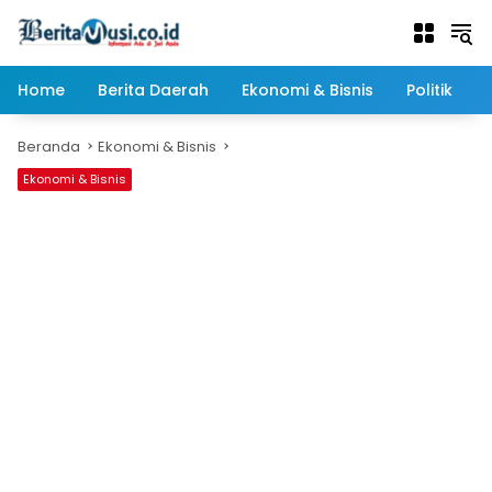
Langsung
ke
konten
Home
Berita Daerah
Ekonomi & Bisnis
Politik
Beranda
Ekonomi & Bisnis
Ekonomi & Bisnis