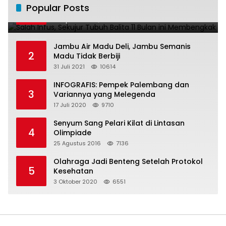
Popular Posts
1
ini Membengkak
28 April 2016
11021
Jambu Air Madu Deli, Jambu Semanis
2
Madu Tidak Berbiji
31 Juli 2021
10614
INFOGRAFIS: Pempek Palembang dan
3
Variannya yang Melegenda
17 Juli 2020
9710
Senyum Sang Pelari Kilat di Lintasan
4
Olimpiade
25 Agustus 2016
7136
Olahraga Jadi Benteng Setelah Protokol
5
Kesehatan
3 Oktober 2020
6551