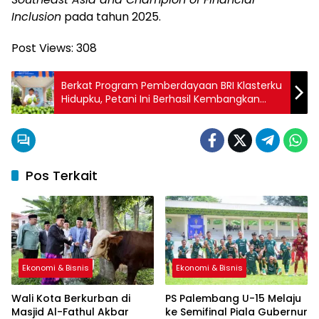
Inclusion
pada tahun 2025.
Post Views:
308
Berkat Program Pemberdayaan BRI Klasterku
Hidupku, Petani Ini Berhasil Kembangkan
Budidaya Alpukat
Pos Terkait
Ekonomi & Bisnis
Ekonomi & Bisnis
Wali Kota Berkurban di
PS Palembang U-15 Melaju
Masjid Al-Fathul Akbar
ke Semifinal Piala Gubernur