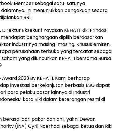
earbook Member sebagai satu-satunya
i dalamnya. Ini menunjukkan pengakuan secara
ijalankan BRI.
Direktur Eksekutif Yayasan KEHATI Riki Frindos
 mendapat penghargaan dipilih berdasarkan
sektor industrinya masing-masing. Khusus emiten,
erapa perusahaan terbuka yang tercatat sebagai
ks saham yang diluncurkan KEHATI bersama Bursa
9.
 Award 2023 By KEHATI. Kami berharap
ap investasi berkelanjutan berbasis ESG dapat
 para pelaku pasar lainnya di industri
donesia,” kata Riki dalam keterangan resmi di
n berasal dari pakar dan ahli, yakni Dewan
rity (INA) Cyril Noerhadi sebagai ketua dan Riki