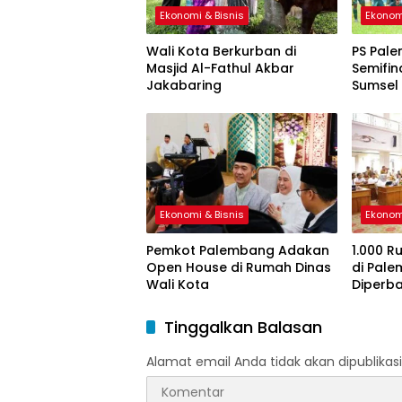
Ekonomi & Bisnis
Ekonom
Wali Kota Berkurban di
PS Pale
Masjid Al-Fathul Akbar
Semifin
Jakabaring
Sumsel
Ekonomi & Bisnis
Ekonom
Pemkot Palembang Adakan
1.000 R
Open House di Rumah Dinas
di Pal
Wali Kota
Diperba
Tinggalkan Balasan
Alamat email Anda tidak akan dipublikasi