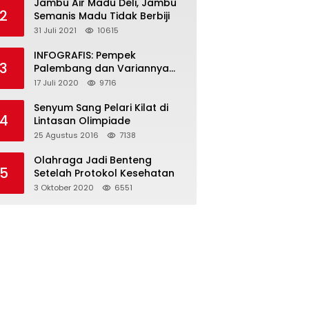
Jambu Air Madu Deli, Jambu
2
Semanis Madu Tidak Berbiji
31 Juli 2021
10615
INFOGRAFIS: Pempek
3
Palembang dan Variannya
yang Melegenda
17 Juli 2020
9716
Senyum Sang Pelari Kilat di
4
Lintasan Olimpiade
25 Agustus 2016
7138
Olahraga Jadi Benteng
5
Setelah Protokol Kesehatan
3 Oktober 2020
6551