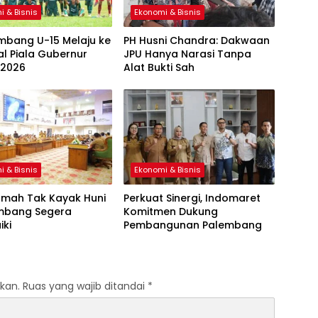
i & Bisnis
Ekonomi & Bisnis
mbang U-15 Melaju ke
PH Husni Chandra: Dakwaan
al Piala Gubernur
JPU Hanya Narasi Tanpa
 2026
Alat Bukti Sah
i & Bisnis
Ekonomi & Bisnis
umah Tak Kayak Huni
Perkuat Sinergi, Indomaret
embang Segera
Komitmen Dukung
iki
Pembangunan Palembang
kan.
Ruas yang wajib ditandai
*