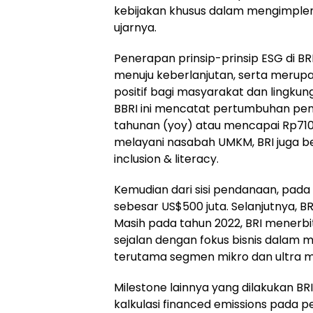
kebijakan khusus dalam mengimplem
ujarnya.
Penerapan prinsip-prinsip ESG di BR
menuju keberlanjutan, serta merup
positif bagi masyarakat dan lingkun
BBRI ini mencatat pertumbuhan peny
tahunan (yoy) atau mencapai Rp710,9
melayani nasabah UMKM, BRI juga be
inclusion & literacy.
Kemudian dari sisi pendanaan, pada 
sebesar US$500 juta. Selanjutnya, B
Masih pada tahun 2022, BRI menerbitka
sejalan dengan fokus bisnis dalam
terutama segmen mikro dan ultra m
Milestone lainnya yang dilakukan B
kalkulasi financed emissions pada p