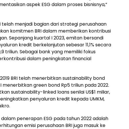
entasikan aspek ESG dalam proses bisnisnya,”
I telah menjadi bagian dari strategi perusahaan
akan komitmen BRI dalam memberikan kontribusi
gan. Sepanjang kuartal I 2023, emitan bersandi
aluran kredit berkelanjutan sebesar 11,1% secara
 triliun. Sebagai bank yang memiliki fokus
rkontribusi dalam peningkatan financial
2019 BRI telah menerbitkan sustainability bond
RI menerbitkan green bond Rp5 triliun pada 2022.
n sustainability-linked loans senilai US$1 miliar,
 meningkatkan penyaluran kredit kepada UMKM,
ikro.
RI dalam penerapan ESG pada tahun 2022 adalah
erhitungan emisi perusahaan BRI juga masuk ke