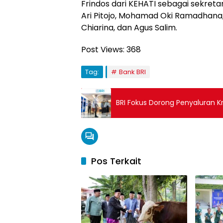
Frindos dari KEHATI sebagai sekreta
Ari Pitojo, Mohamad Oki Ramadhana,
Chiarina, dan Agus Salim.
Post Views:
368
Tag:
Bank BRI
BRI Fokus Dorong Penyaluran Kr
Pos Terkait