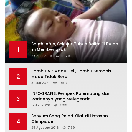
Salah Infus, Sekujur Tubuh Balita 11 Bulan
1
ini Membengkak
28 April 2016
11026
Jambu Air Madu Deli, Jambu Semanis
2
Madu Tidak Berbiji
31 Juli 2021
10617
INFOGRAFIS: Pempek Palembang dan
3
Variannya yang Melegenda
17 Juli 2020
9733
Senyum Sang Pelari Kilat di Lintasan
4
Olimpiade
25 Agustus 2016
7139