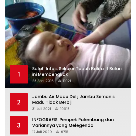
Salah Infus, Sekujur Tubuh Balita 11 Bulan
1
ini Membengkak
28 April 2016
11021
Jambu Air Madu Deli, Jambu Semanis
2
Madu Tidak Berbiji
31 Juli 2021
10615
INFOGRAFIS: Pempek Palembang dan
3
Variannya yang Melegenda
17 Juli 2020
9715