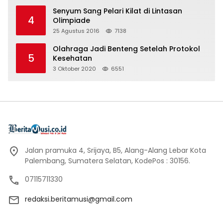
Senyum Sang Pelari Kilat di Lintasan
4
Olimpiade
25 Agustus 2016
7138
Olahraga Jadi Benteng Setelah Protokol
5
Kesehatan
3 Oktober 2020
6551
Jalan pramuka 4, Srijaya, B5, Alang-Alang Lebar Kota
Palembang, Sumatera Selatan, KodePos : 30156.
07115711330
redaksi.beritamusi@gmail.com