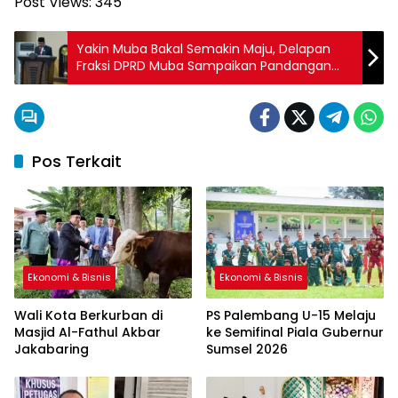
Post Views:
345
Yakin Muba Bakal Semakin Maju, Delapan
Fraksi DPRD Muba Sampaikan Pandangan
Umum
Pos Terkait
Ekonomi & Bisnis
Ekonomi & Bisnis
Wali Kota Berkurban di
PS Palembang U-15 Melaju
Masjid Al-Fathul Akbar
ke Semifinal Piala Gubernur
Jakabaring
Sumsel 2026