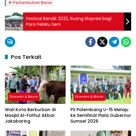
Pertumbuhan Bisnis
Festival Randik 2022, Ruang Ekspresi bagi
Para Pelaku Seni
Pos Terkait
Ekonomi & Bisnis
Ekonomi & Bisnis
Wali Kota Berkurban di
PS Palembang U-15 Melaju
Masjid Al-Fathul Akbar
ke Semifinal Piala Gubernur
Jakabaring
Sumsel 2026