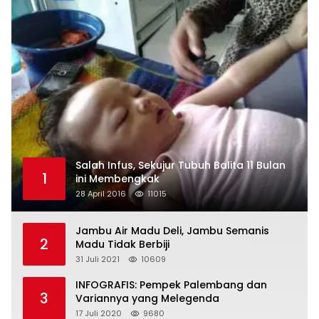
Salah Infus, Sekujur Tubuh Balita 11 Bulan
1
ini Membengkak
28 April 2016
11015
Jambu Air Madu Deli, Jambu Semanis
2
Madu Tidak Berbiji
31 Juli 2021
10609
INFOGRAFIS: Pempek Palembang dan
3
Variannya yang Melegenda
17 Juli 2020
9680