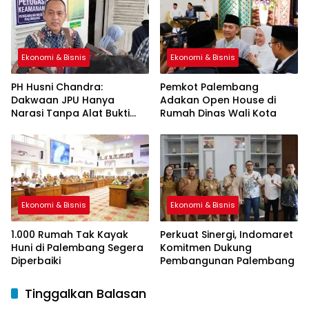
Ekonomi & Bisnis
Ekonomi & Bisnis
PH Husni Chandra:
Pemkot Palembang
Dakwaan JPU Hanya
Adakan Open House di
Narasi Tanpa Alat Bukti
Rumah Dinas Wali Kota
Sah
Ekonomi & Bisnis
Ekonomi & Bisnis
1.000 Rumah Tak Kayak
Perkuat Sinergi, Indomaret
Huni di Palembang Segera
Komitmen Dukung
Diperbaiki
Pembangunan Palembang
Tinggalkan Balasan