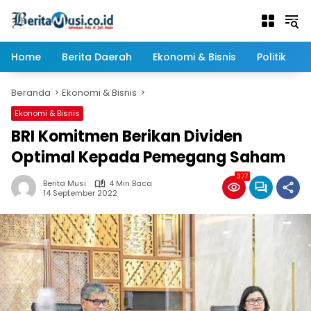
Langsung
ke
konten
Home
Berita Daerah
Ekonomi & Bisnis
Politik
Beranda
Ekonomi & Bisnis
Ekonomi & Bisnis
BRI Komitmen Berikan Dividen
Optimal Kepada Pemegang Saham
377
Berita Musi
4 Min Baca
14 September 2022