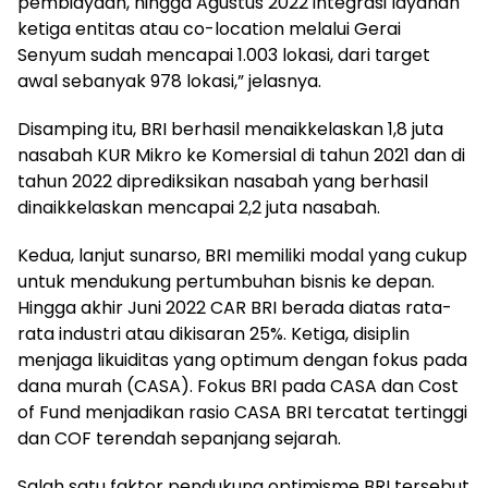
pembiayaan, hingga Agustus 2022 integrasi layanan
ketiga entitas atau co-location melalui Gerai
Senyum sudah mencapai 1.003 lokasi, dari target
awal sebanyak 978 lokasi,” jelasnya.
Disamping itu, BRI berhasil menaikkelaskan 1,8 juta
nasabah KUR Mikro ke Komersial di tahun 2021 dan di
tahun 2022 diprediksikan nasabah yang berhasil
dinaikkelaskan mencapai 2,2 juta nasabah.
Kedua, lanjut sunarso, BRI memiliki modal yang cukup
untuk mendukung pertumbuhan bisnis ke depan.
Hingga akhir Juni 2022 CAR BRI berada diatas rata-
rata industri atau dikisaran 25%. Ketiga, disiplin
menjaga likuiditas yang optimum dengan fokus pada
dana murah (CASA). Fokus BRI pada CASA dan Cost
of Fund menjadikan rasio CASA BRI tercatat tertinggi
dan COF terendah sepanjang sejarah.
Salah satu faktor pendukung optimisme BRI tersebut