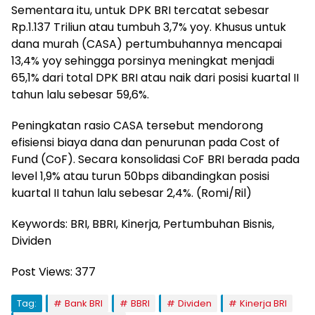
Sementara itu, untuk DPK BRI tercatat sebesar
Rp.1.137 Triliun atau tumbuh 3,7% yoy. Khusus untuk
dana murah (CASA) pertumbuhannya mencapai
13,4% yoy sehingga porsinya meningkat menjadi
65,1% dari total DPK BRI atau naik dari posisi kuartal II
tahun lalu sebesar 59,6%.
Peningkatan rasio CASA tersebut mendorong
efisiensi biaya dana dan penurunan pada Cost of
Fund (CoF). Secara konsolidasi CoF BRI berada pada
level 1,9% atau turun 50bps dibandingkan posisi
kuartal II tahun lalu sebesar 2,4%. (Romi/Ril)
Keywords: BRI, BBRI, Kinerja, Pertumbuhan Bisnis,
Dividen
Post Views:
377
Tag:
Bank BRI
BBRI
Dividen
Kinerja BRI