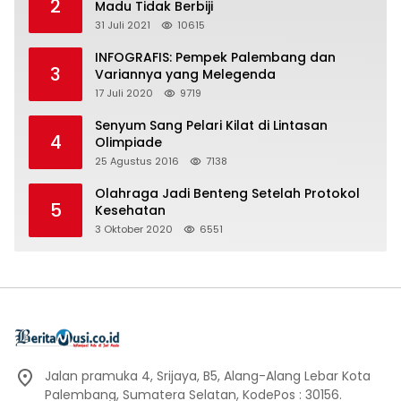
2
Madu Tidak Berbiji
31 Juli 2021
10615
INFOGRAFIS: Pempek Palembang dan
3
Variannya yang Melegenda
17 Juli 2020
9719
Senyum Sang Pelari Kilat di Lintasan
4
Olimpiade
25 Agustus 2016
7138
Olahraga Jadi Benteng Setelah Protokol
5
Kesehatan
3 Oktober 2020
6551
Jalan pramuka 4, Srijaya, B5, Alang-Alang Lebar Kota
Palembang, Sumatera Selatan, KodePos : 30156.