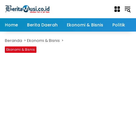
Langsung
ke
konten
Home
Berita Daerah
Ekonomi & Bisnis
Politik
Beranda
Ekonomi & Bisnis
Ekonomi & Bisnis