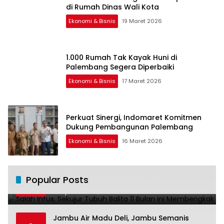
di Rumah Dinas Wali Kota
Ekonomi & Bisnis
19 Maret 2026
1.000 Rumah Tak Kayak Huni di
Palembang Segera Diperbaiki
Ekonomi & Bisnis
17 Maret 2026
Perkuat Sinergi, Indomaret Komitmen
Dukung Pembangunan Palembang
Ekonomi & Bisnis
16 Maret 2026
Salah Infus, Sekujur Tubuh Balita 11 Bulan
Popular Posts
1
ini Membengkak
28 April 2016
11022
Jambu Air Madu Deli, Jambu Semanis