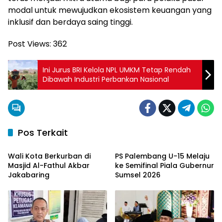
modal untuk mewujudkan ekosistem keuangan yang
inklusif dan berdaya saing tinggi.
Post Views:
362
Ini Jurus BRI Kelola NPL UMKM Tetap Rendah
Dibawah Industri Perbankan Nasional
Pos Terkait
Ekonomi & Bisnis
Ekonomi & Bisnis
Wali Kota Berkurban di
PS Palembang U-15 Melaju
Masjid Al-Fathul Akbar
ke Semifinal Piala Gubernur
Jakabaring
Sumsel 2026