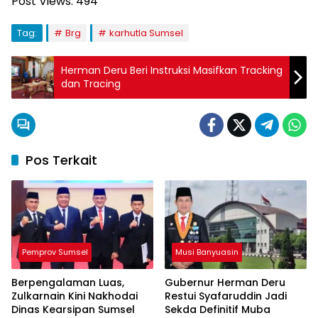
Post Views:
494
Tag:
Brg
karhutla Sumsel
Herman Deru Beri Instruksi Masifkan Tracking
dan Tracing
Pos Terkait
Pemprov Sumsel
Musi Banyuasin
Berpengalaman Luas,
Gubernur Herman Deru
Zulkarnain Kini Nakhodai
Restui Syafaruddin Jadi
Dinas Kearsipan Sumsel
Sekda Definitif Muba