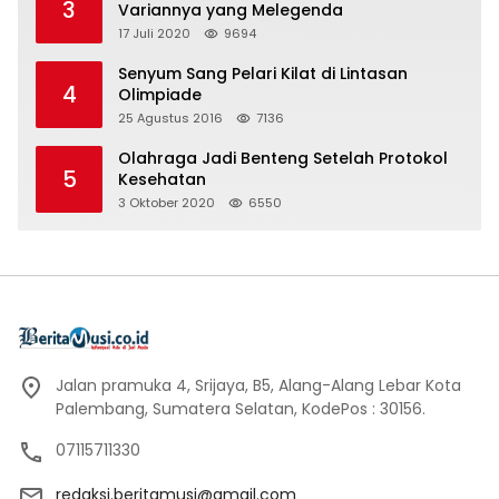
3
Variannya yang Melegenda
17 Juli 2020
9694
Senyum Sang Pelari Kilat di Lintasan
4
Olimpiade
25 Agustus 2016
7136
Olahraga Jadi Benteng Setelah Protokol
5
Kesehatan
3 Oktober 2020
6550
Jalan pramuka 4, Srijaya, B5, Alang-Alang Lebar Kota
Palembang, Sumatera Selatan, KodePos : 30156.
07115711330
redaksi.beritamusi@gmail.com