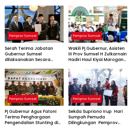
Pemprov Sumsel
Pemprov Sumsel
Serah Terima Jabatan
Wakili Pj Gubernur, Asisten
Gubernur Sumsel
III Prov Sumsel H Zulkarnain
dilaksanakan Secara
Hadiri Haul Kiyai Marogan
Sederhana
ke 124
Pemprov Sumsel
Pemprov Sumsel
Pj Gubernur Agus Fatoni
Sekda Supriono Irup Hari
Terima Penghargaan
Sumpah Pemuda
Pengendalian Stunting di
Dilingkungan Pemprov
Sumsel
Sumsel