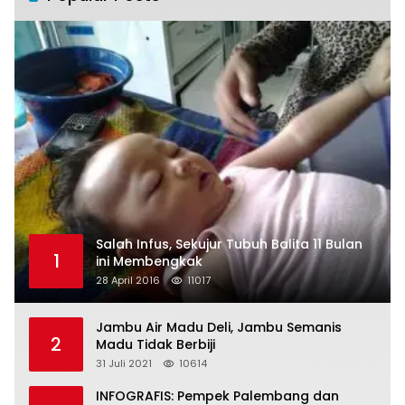
Salah Infus, Sekujur Tubuh Balita 11 Bulan
1
ini Membengkak
28 April 2016
11017
Jambu Air Madu Deli, Jambu Semanis
2
Madu Tidak Berbiji
31 Juli 2021
10614
INFOGRAFIS: Pempek Palembang dan