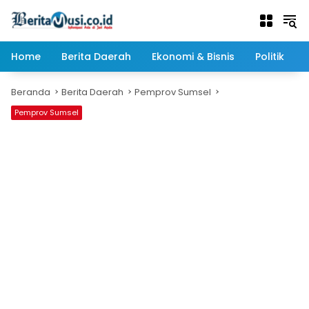
Langsung
ke
konten
Home
Berita Daerah
Ekonomi & Bisnis
Politik
Beranda
Berita Daerah
Pemprov Sumsel
Pemprov Sumsel