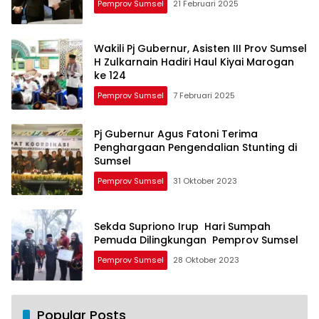
Pemprov Sumsel
21 Februari 2025
Wakili Pj Gubernur, Asisten III Prov Sumsel
H Zulkarnain Hadiri Haul Kiyai Marogan
ke 124
Pemprov Sumsel
7 Februari 2025
Pj Gubernur Agus Fatoni Terima
Penghargaan Pengendalian Stunting di
Sumsel
Pemprov Sumsel
31 Oktober 2023
Sekda Supriono Irup Hari Sumpah
Pemuda Dilingkungan Pemprov Sumsel
Pemprov Sumsel
28 Oktober 2023
Popular Posts