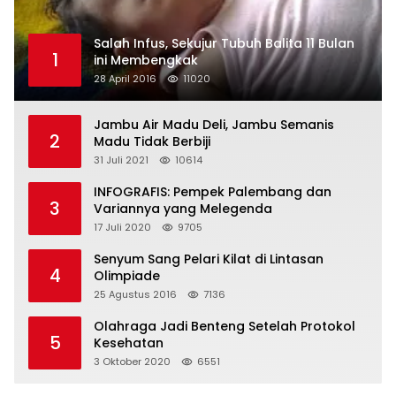
Salah Infus, Sekujur Tubuh Balita 11 Bulan
1
ini Membengkak
28 April 2016
11020
Jambu Air Madu Deli, Jambu Semanis
2
Madu Tidak Berbiji
31 Juli 2021
10614
INFOGRAFIS: Pempek Palembang dan
3
Variannya yang Melegenda
17 Juli 2020
9705
Senyum Sang Pelari Kilat di Lintasan
4
Olimpiade
25 Agustus 2016
7136
Olahraga Jadi Benteng Setelah Protokol
5
Kesehatan
3 Oktober 2020
6551