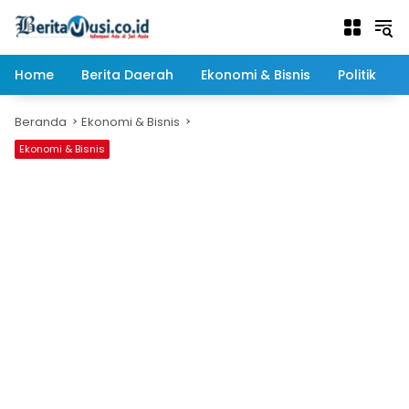
Langsung
ke
konten
Home
Berita Daerah
Ekonomi & Bisnis
Politik
Beranda
Ekonomi & Bisnis
Ekonomi & Bisnis