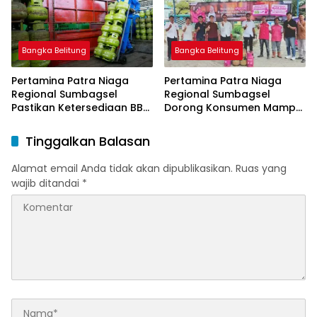
Bangka Belitung
Bangka Belitung
Pertamina Patra Niaga
Pertamina Patra Niaga
Regional Sumbagsel
Regional Sumbagsel
Pastikan Ketersediaan BBM
Dorong Konsumen Mampu
dan LPG pada Masa
Beralih ke Bright Gas
Ramadan dan Menjelang
Melalui Program Trade In
Tinggalkan Balasan
Idulfitri
di Belitung Timur
Alamat email Anda tidak akan dipublikasikan.
Ruas yang
wajib ditandai
*