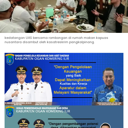
kedatangan UAS bersama rombongan di rumah makan kapuas
nusantara disambut oleh kasatreskrim pangkalpinang.