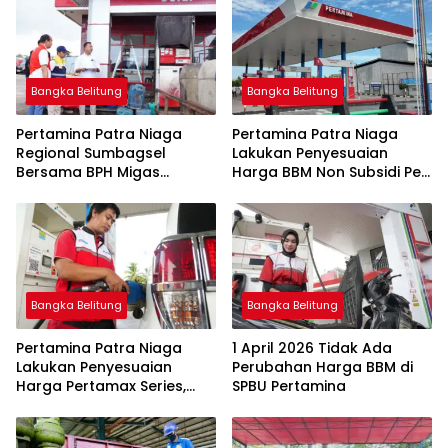
Bangka Belitung
Bangka Belitung
Pertamina Patra Niaga
Pertamina Patra Niaga
Regional Sumbagsel
Lakukan Penyesuaian
Bersama BPH Migas
Harga BBM Non Subsidi Per
Perkuat Pengawasan
1 Juli 2026
Penyaluran BBM Subsidi
bagi Nelayan melalui
Aplikasi XSTAR
Bangka Belitung
Bangka Belitung
Pertamina Patra Niaga
1 April 2026 Tidak Ada
Lakukan Penyesuaian
Perubahan Harga BBM di
Harga Pertamax Series,
SPBU Pertamina
Harga Pertalite dan Solar
Subsidi Tetap