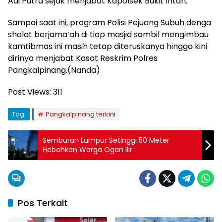
Adi Putra sejak menjabat Kapolsek Bukit Intan.
Sampai saat ini, program Polisi Pejuang Subuh denga
sholat berjama’ah di tiap masjid sambil mengimbau
kamtibmas ini masih tetap diteruskanya hingga kini
dirinya menjabat Kasat Reskrim Polres
Pangkalpinang.(Nanda)
Post Views:
311
Tag:
Pangkalpinang terkini
Semburan Lumpur Setinggi 50 Meter
Hebohkan Warga Ogan Ilir
Pos Terkait