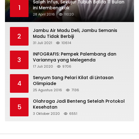
Salah Infus, Sekujur Tubuh Balita 11 Bulan
1
ini Membengkak
28 April 2016
11020
Jambu Air Madu Deli, Jambu Semanis
2
Madu Tidak Berbiji
31 Juli 2021
10614
INFOGRAFIS: Pempek Palembang dan
3
Variannya yang Melegenda
17 Juli 2020
9706
Senyum Sang Pelari Kilat di Lintasan
4
Olimpiade
25 Agustus 2016
7136
Olahraga Jadi Benteng Setelah Protokol
5
Kesehatan
3 Oktober 2020
6551