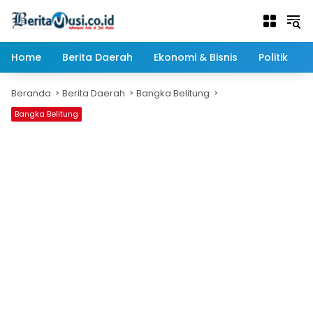
Langsung
ke
konten
Home
Berita Daerah
Ekonomi & Bisnis
Politik
Beranda
Berita Daerah
Bangka Belitung
Bangka Belitung