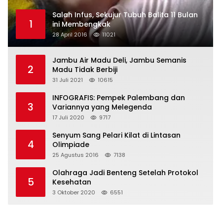
Salah Infus, Sekujur Tubuh Balita 11 Bulan
1
ini Membengkak
28 April 2016
11021
Jambu Air Madu Deli, Jambu Semanis
2
Madu Tidak Berbiji
31 Juli 2021
10615
INFOGRAFIS: Pempek Palembang dan
3
Variannya yang Melegenda
17 Juli 2020
9717
Senyum Sang Pelari Kilat di Lintasan
4
Olimpiade
25 Agustus 2016
7138
Olahraga Jadi Benteng Setelah Protokol
5
Kesehatan
3 Oktober 2020
6551