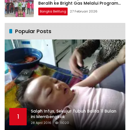
Beralih ke Bright Gas Melalui Program
Trade In di Belitung Timur
Bangka Belitung
27 Februari 2026
Popular Posts
Salah Infus, Sekujur Tubuh Balita 11 Bulan
1
ini Membengkak
28 April 2016
11020