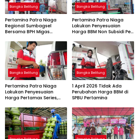
Bangka Belitung
Bangka Belitung
Pertamina Patra Niaga
Pertamina Patra Niaga
Regional Sumbagsel
Lakukan Penyesuaian
Bersama BPH Migas
Harga BBM Non Subsidi Per
Perkuat Pengawasan
1 Juli 2026
Penyaluran BBM Subsidi
bagi Nelayan melalui
Aplikasi XSTAR
Bangka Belitung
Bangka Belitung
Pertamina Patra Niaga
1 April 2026 Tidak Ada
Lakukan Penyesuaian
Perubahan Harga BBM di
Harga Pertamax Series,
SPBU Pertamina
Harga Pertalite dan Solar
Subsidi Tetap
Bangka Belitung
Bangka Belitung