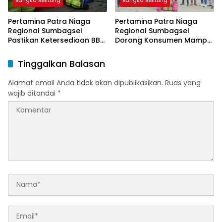
Pertamina Patra Niaga
Pertamina Patra Niaga
Regional Sumbagsel
Regional Sumbagsel
Pastikan Ketersediaan BBM
Dorong Konsumen Mampu
dan LPG pada Masa
Beralih ke Bright Gas
Ramadan dan Menjelang
Melalui Program Trade In
Tinggalkan Balasan
Idulfitri
di Belitung Timur
Alamat email Anda tidak akan dipublikasikan.
Ruas yang
wajib ditandai
*