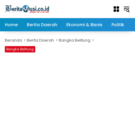
Langsung
ke
konten
Home
Berita Daerah
Ekonomi & Bisnis
Politik
Beranda
Berita Daerah
Bangka Belitung
Bangka Belitung