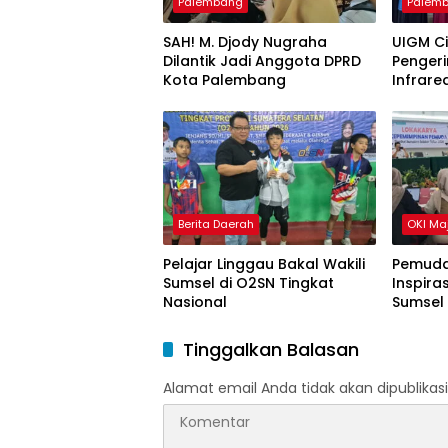
Palembang
Palem
SAH! M. Djody Nugraha
UIGM C
Dilantik Jadi Anggota DPRD
Pengeri
Kota Palembang
Infrare
Gondok
Berita Daerah
OKI Ma
Pelajar Linggau Bakal Wakili
Pemuda
Sumsel di O2SN Tingkat
Inspira
Nasional
Sumsel
Tinggalkan Balasan
Alamat email Anda tidak akan dipublikasi