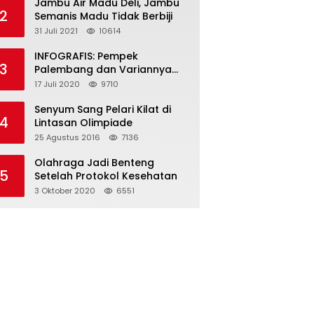
Jambu Air Madu Deli, Jambu
2
Semanis Madu Tidak Berbiji
31 Juli 2021
10614
INFOGRAFIS: Pempek
3
Palembang dan Variannya
yang Melegenda
17 Juli 2020
9710
Senyum Sang Pelari Kilat di
4
Lintasan Olimpiade
25 Agustus 2016
7136
Olahraga Jadi Benteng
5
Setelah Protokol Kesehatan
3 Oktober 2020
6551