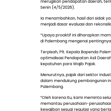
merugikan pendapatan daerah, tentu
Senin (4/5/2026).
Ia menambahkan, hasil dari sidak yan
menjadi dasar evaluasi dan rekonsil
“Upaya proaktif ini diharapkan ma
di Palembang mengenai pentingnya ko
Terpisah, Plt. Kepala Bapenda Pal
optimalisasi Pendapatan Asli Daera
kepatuhan para Wajib Pajak.
Menurutnya, pajak dari sektor indu
dalam mendukung pembangunan infra
Palembang.
“Oleh karena itu, kami meminta sel
memantau perusahaan-perusahaan
kewajiban sesuai regulasi yang berla