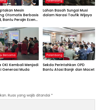
bang
Palembang
iptakan Mesin
Lahan Basah Sungai Musi
ng Otomatis Berbasis
dalam Narasi Taufik Wijaya
d, Bantu Perajin Eceng
 di Pulau Kemaro
ju Bersama
Palembang
 OKI Kembali Menjadi
Sekda Perintahkan OPD
si Generasi Muda
Bantu Atasi Banjir dan Macet
kan.
Ruas yang wajib ditandai
*