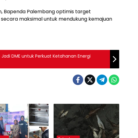
, Bapenda Palembang optimis target
 secara maksimal untuk mendukung kemajuan
ra Jadi DME untuk Perkuat Ketahanan Energi