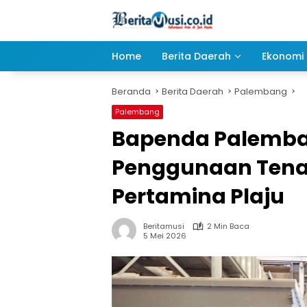
Langsung
ke
konten
Home
Berita Daerah
Ekonomi 
Beranda
Berita Daerah
Palembang
Palembang
Bapenda Palemban
Penggunaan Tenaga
Pertamina Plaju
Beritamusi
2 Min Baca
5 Mei 2026