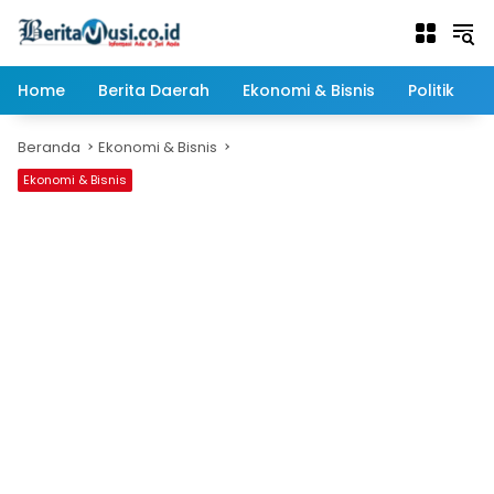
Langsung
ke
konten
Home
Berita Daerah
Ekonomi & Bisnis
Politik
Beranda
Ekonomi & Bisnis
Ekonomi & Bisnis