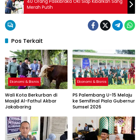
40 Orang Paskibraka OKI Siap Kibarkan Sang
Merah Putih
Pos Terkait
Ekonomi & Bisnis
Ekonomi & Bisnis
Wali Kota Berkurban di
PS Palembang U-15 Melaju
Masjid Al-Fathul Akbar
ke Semifinal Piala Gubernur
Jakabaring
Sumsel 2026