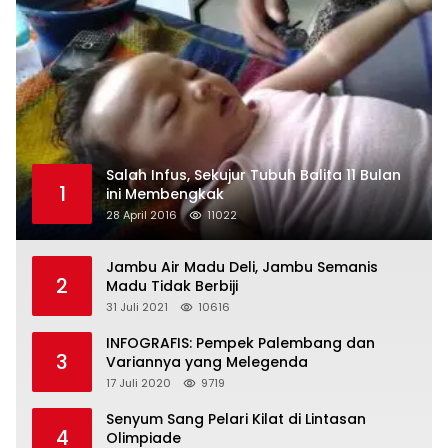
Salah Infus, Sekujur Tubuh Balita 11 Bulan
1
ini Membengkak
28 April 2016
11022
Jambu Air Madu Deli, Jambu Semanis
2
Madu Tidak Berbiji
31 Juli 2021
10616
INFOGRAFIS: Pempek Palembang dan
3
Variannya yang Melegenda
17 Juli 2020
9719
Senyum Sang Pelari Kilat di Lintasan
4
Olimpiade