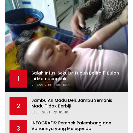
Salah Infus, Sekujur Tubuh Balita 11 Bulan
1
ini Membengkak
28 April 2016
11025
Jambu Air Madu Deli, Jambu Semanis
2
Madu Tidak Berbiji
31 Juli 2021
10616
INFOGRAFIS: Pempek Palembang dan
3
Variannya yang Melegenda