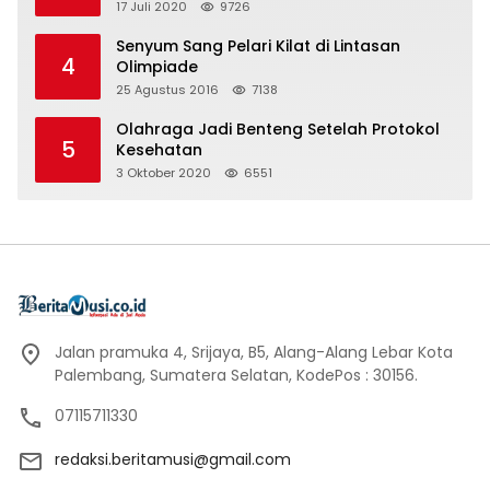
17 Juli 2020
9726
Senyum Sang Pelari Kilat di Lintasan
4
Olimpiade
25 Agustus 2016
7138
Olahraga Jadi Benteng Setelah Protokol
5
Kesehatan
3 Oktober 2020
6551
Jalan pramuka 4, Srijaya, B5, Alang-Alang Lebar Kota
Palembang, Sumatera Selatan, KodePos : 30156.
07115711330
redaksi.beritamusi@gmail.com