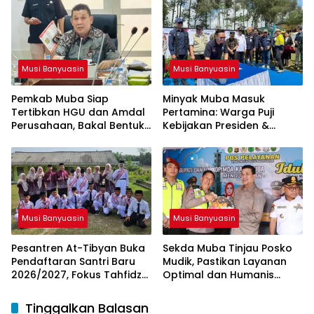
GEP
Kemenag RI
Musi Banyuasin
Musi Banyuasin
Pemkab Muba Siap
Minyak Muba Masuk
Tertibkan HGU dan Amdal
Pertamina: Warga Puji
Perusahaan, Bakal Bentuk
Kebijakan Presiden &
Tim Khusus
Menteri ESDM
Musi Banyuasin
Musi Banyuasin
Pesantren At-Tibyan Buka
Sekda Muba Tinjau Posko
Pendaftaran Santri Baru
Mudik, Pastikan Layanan
2026/2027, Fokus Tahfidz
Optimal dan Humanis
dan Karakter Islami
untuk Pemudik
Tinggalkan Balasan