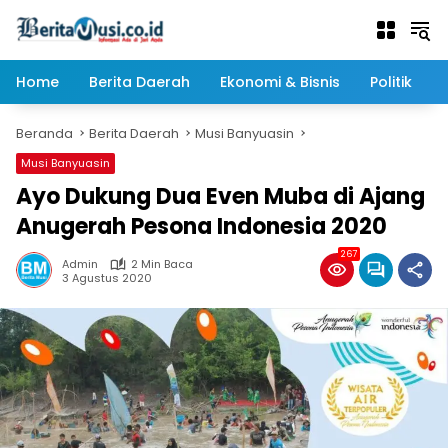
Langsung
ke
konten
Home
Berita Daerah
Ekonomi & Bisnis
Politik
Beranda
Berita Daerah
Musi Banyuasin
Musi Banyuasin
Ayo Dukung Dua Even Muba di Ajang
Anugerah Pesona Indonesia 2020
267
Admin
2 Min Baca
3 Agustus 2020