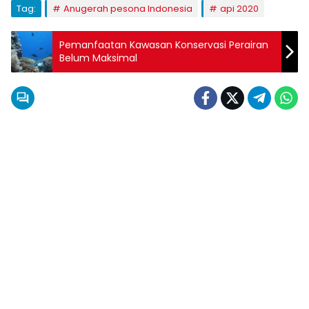
Tag:
Anugerah pesona Indonesia
api 2020
Pemanfaatan Kawasan Konservasi Perairan
Belum Maksimal