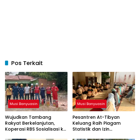
Pos Terkait
Musi Banyuasin
Musi Banyuasin
Wujudkan Tambang
Pesantren At-Tibyan
Rakyat Berkelanjutan,
Keluang Raih Piagam
Koperasi RBS Sosialisasi ke
Statistik dan Izin
Pemilik Sumur Soal K3 dan
Operasional Resmi dari