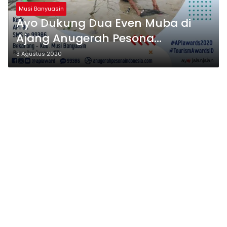
Musi Banyuasin
Ayo Dukung Dua Even Muba di
Ajang Anugerah Pesona
Indonesia 2020
3 Agustus 2020