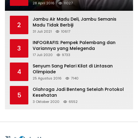
28 April 2016
11027
Jambu Air Madu Deli, Jambu Semanis
2
Madu Tidak Berbiji
31 Juli 2021
10617
INFOGRAFIS: Pempek Palembang dan
3
Variannya yang Melegenda
17 Juli 2020
9733
Senyum Sang Pelari Kilat di Lintasan
4
Olimpiade
25 Agustus 2016
7140
Olahraga Jadi Benteng Setelah Protokol
5
Kesehatan
3 Oktober 2020
6552