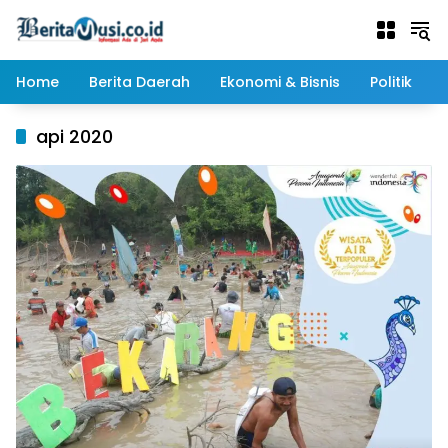
Langsung
ke
konten
Home
Berita Daerah
Ekonomi & Bisnis
Politik
api 2020