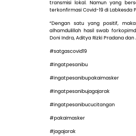
transmisi lokal. Namun yang be
terkonfirmasi Covid-19 di Labkesda P
“Dengan satu yang positif, mak
alhamdulillah hasil swab forkopim
Doni Indra, Aditya Rizki Pradana dan
#satgascovid19
#ingatpesanibu
#ingatpesanibupakaimasker
#ingatpesanibujagajarak
#ingatpesanibucucitangan
#pakaimasker
#jagajarak