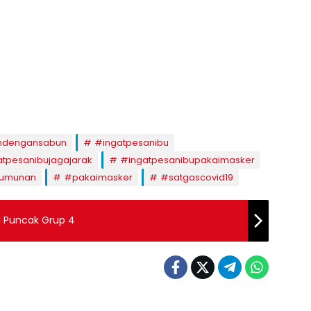
ndengansabun
#ingatpesanibu
tpesanibujagajarak
#ingatpesanibupakaimasker
rumunan
#pakaimasker
#satgascovid19
i Puncak Grup 4