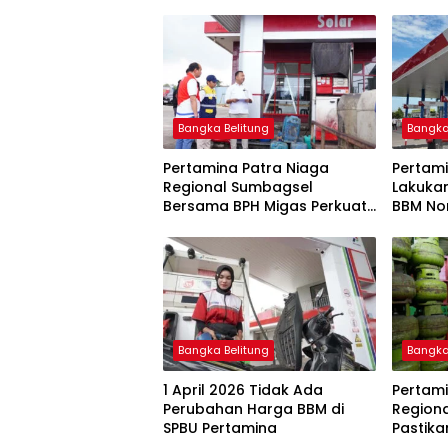
Bangka Belitung
Bangka
Pertamina Patra Niaga
Pertami
Regional Sumbagsel
Lakuka
Bersama BPH Migas Perkuat
BBM Non
Pengawasan Penyaluran
2026
BBM Subsidi bagi Nelayan
melalui Aplikasi XSTAR
Bangka Belitung
Bangka
1 April 2026 Tidak Ada
Pertami
Perubahan Harga BBM di
Region
SPBU Pertamina
Pastika
dan LP