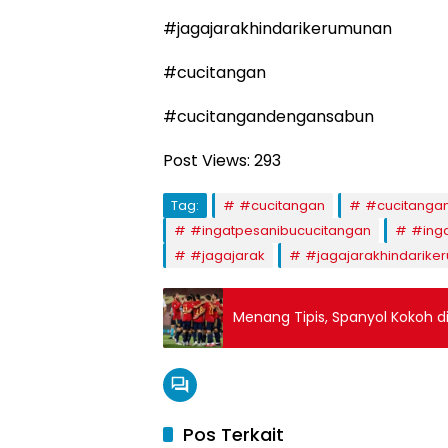
#jagajarakhindarikerumunan
#cucitangan
#cucitangandengansabun
Post Views:
293
Tag:
#cucitangan
#cucitanga
#ingatpesanibucucitangan
#inga
#jagajarak
#jagajarakhindarike
Menang Tipis, Spanyol Kokoh d
Pos Terkait