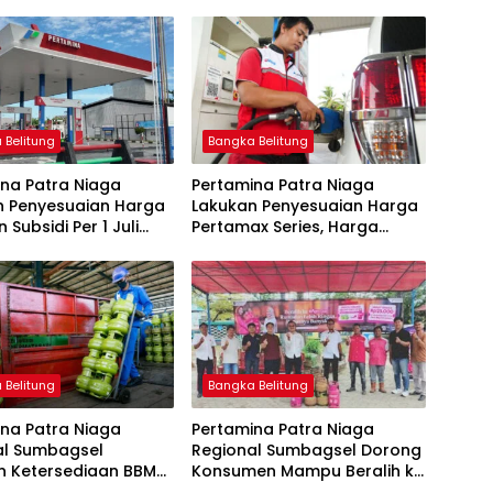
 Belitung
Bangka Belitung
na Patra Niaga
Pertamina Patra Niaga
n Penyesuaian Harga
Lakukan Penyesuaian Harga
 Subsidi Per 1 Juli
Pertamax Series, Harga
Pertalite dan Solar Subsidi
Tetap
 Belitung
Bangka Belitung
na Patra Niaga
Pertamina Patra Niaga
al Sumbagsel
Regional Sumbagsel Dorong
n Ketersediaan BBM
Konsumen Mampu Beralih ke
G pada Masa
Bright Gas Melalui Program