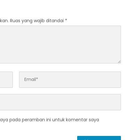
n dan Menjelang
Trade In di Belitung Timur
kan.
Ruas yang wajib ditandai
*
saya pada peramban ini untuk komentar saya