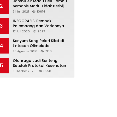
Jambu Air Madu Deli, Jambu
2
Semanis Madu Tidak Berbiji
31 Juli 2021
10614
INFOGRAFIS: Pempek
3
Palembang dan Variannya
yang Melegenda
17 Juli 2020
9697
Senyum Sang Pelari Kilat di
4
Lintasan Olimpiade
25 Agustus 2016
7136
Olahraga Jadi Benteng
5
Setelah Protokol Kesehatan
3 Oktober 2020
6550