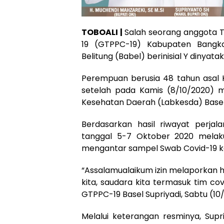
TOBOALI |
Salah seorang anggota 
19 (GTPPC-19) Kabupaten Bangka
Belitung (Babel) berinisial Y dinyata
Perempuan berusia 48 tahun asal Ko
setelah pada Kamis (8/10/2020) m
Kesehatan Daerah (Labkesda) Basel
Berdasarkan hasil riwayat perja
tanggal 5-7 Oktober 2020 melak
mengantar sampel Swab Covid-19 ke
“Assalamualaikum izin melaporkan h
kita, saudara kita termasuk tim covi
GTPPC-19 Basel Supriyadi, Sabtu (1
Melalui keterangan resminya, Sup