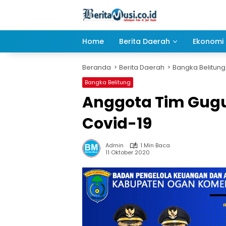
Langsung
ke
konten
Home
Berita Daerah
Ekonomi 
Beranda
Berita Daerah
Bangka Belitung
Bangka Belitung
Anggota Tim Gugus
Covid-19
Admin
1 Min Baca
11 Oktober 2020