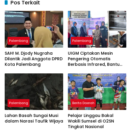
Pos Terkait
Palembang
Palembang
SAH! M. Djody Nugraha
UIGM Ciptakan Mesin
Dilantik Jadi Anggota DPRD
Pengering Otomatis
Kota Palembang
Berbasis Infrared, Bantu
Perajin Eceng Gondok di
Pulau Kemaro
Palembang
Berita Daerah
Lahan Basah Sungai Musi
Pelajar Linggau Bakal
dalam Narasi Taufik Wijaya
Wakili Sumsel di O2SN
Tingkat Nasional