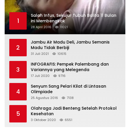
Salah Infus, Sekujur Tubuh Balita 11 Bulan
1
ini Membengkak
28 April 2016
11021
Jambu Air Madu Deli, Jambu Semanis
2
Madu Tidak Berbiji
31 Juli 2021
10615
INFOGRAFIS: Pempek Palembang dan
3
Variannya yang Melegenda
17 Juli 2020
9716
Senyum Sang Pelari Kilat di Lintasan
4
Olimpiade
25 Agustus 2016
7138
Olahraga Jadi Benteng Setelah Protokol
5
Kesehatan
3 Oktober 2020
6551