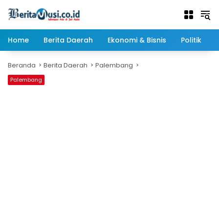
Langsung
ke
konten
Home
Berita Daerah
Ekonomi & Bisnis
Politik
Beranda
Berita Daerah
Palembang
Palembang