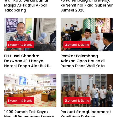
Wali Kota Berkurban di
PS Palembang U-15 Melaju
Masjid Al-Fathul Akbar
ke Semifinal Piala Gubernur
Jakabaring
Sumsel 2026
Ekonomi & Bisnis
Ekonomi & Bisnis
PH Husni Chandra:
Pemkot Palembang
Dakwaan JPU Hanya
Adakan Open House di
Narasi Tanpa Alat Bukti
Rumah Dinas Wali Kota
Sah
Ekonomi & Bisnis
Ekonomi & Bisnis
1.000 Rumah Tak Kayak
Perkuat Sinergi, Indomaret
Huni di Palembang Segera
Komitmen Dukung