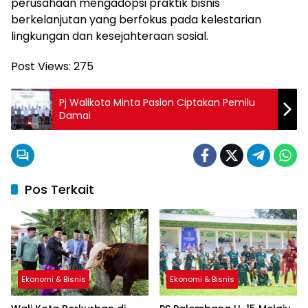
perusahaan mengadopsi praktik bisnis
berkelanjutan yang berfokus pada kelestarian
lingkungan dan kesejahteraan sosial.
Post Views:
275
Pj Walikota Minta Paslon Ciptakan Pemilu
Damai
Pos Terkait
Ekonomi & Bisnis
Ekonomi & Bisnis