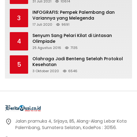
31 Juli 2021
10614
INFOGRAFIS: Pempek Palembang dan
3
Variannya yang Melegenda
17 Juli 2020
9691
Senyum Sang Pelari Kilat di Lintasan
4
Olimpiade
25 Agustus 2016
7135
Olahraga Jadi Benteng Setelah Protokol
5
Kesehatan
3 Oktober 2020
6546
Jalan pramuka 4, Srijaya, B5, Alang-Alang Lebar Kota
Palembang, Sumatera Selatan, KodePos : 30156.