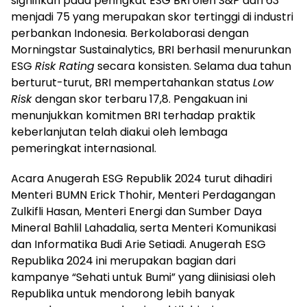
signifikan pada peringkat ESG BRI oleh S&P dari 63
menjadi 75 yang merupakan skor tertinggi di industri
perbankan Indonesia. Berkolaborasi dengan
Morningstar Sustainalytics, BRI berhasil menurunkan
ESG
Risk Rating
secara konsisten. Selama dua tahun
berturut-turut, BRI mempertahankan status
Low
Risk
dengan skor terbaru 17,8. Pengakuan ini
menunjukkan komitmen BRI terhadap praktik
keberlanjutan telah diakui oleh lembaga
pemeringkat internasional.
Acara Anugerah ESG Republik 2024 turut dihadiri
Menteri BUMN Erick Thohir, Menteri Perdagangan
Zulkifli Hasan, Menteri Energi dan Sumber Daya
Mineral Bahlil Lahadalia, serta Menteri Komunikasi
dan Informatika Budi Arie Setiadi. Anugerah ESG
Republika 2024 ini merupakan bagian dari
kampanye “Sehati untuk Bumi” yang diinisiasi oleh
Republika untuk mendorong lebih banyak