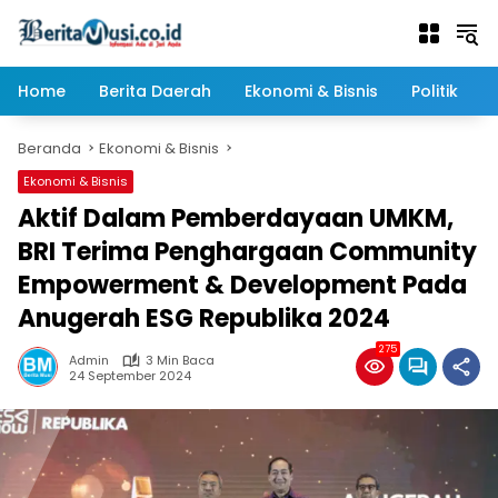
Langsung
ke
konten
Home
Berita Daerah
Ekonomi & Bisnis
Politik
Beranda
Ekonomi & Bisnis
Ekonomi & Bisnis
Aktif Dalam Pemberdayaan UMKM,
BRI Terima Penghargaan Community
Empowerment & Development Pada
Anugerah ESG Republika 2024
275
Admin
3 Min Baca
24 September 2024