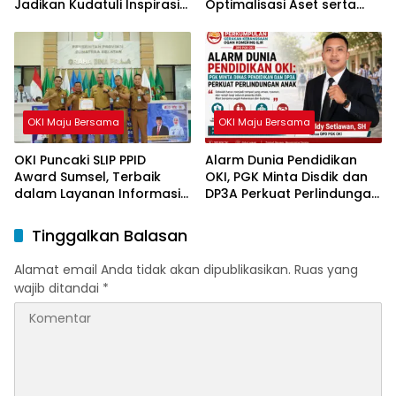
Jadikan Kudatuli Inspirasi
Optimalisasi Aset serta
Perjuangan Demokrasi
Piutang Daerah
OKI Maju Bersama
OKI Maju Bersama
OKI Puncaki SLIP PPID
Alarm Dunia Pendidikan
Award Sumsel, Terbaik
OKI, PGK Minta Disdik dan
dalam Layanan Informasi
DP3A Perkuat Perlindungan
Publik
Anak
Tinggalkan Balasan
Alamat email Anda tidak akan dipublikasikan.
Ruas yang
wajib ditandai
*