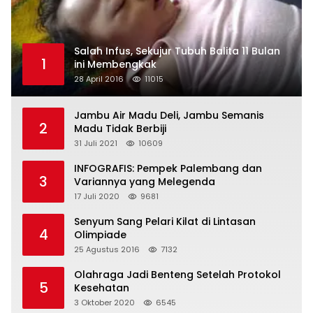
Salah Infus, Sekujur Tubuh Balita 11 Bulan
1
ini Membengkak
28 April 2016
11015
Jambu Air Madu Deli, Jambu Semanis
2
Madu Tidak Berbiji
31 Juli 2021
10609
INFOGRAFIS: Pempek Palembang dan
3
Variannya yang Melegenda
17 Juli 2020
9681
Senyum Sang Pelari Kilat di Lintasan
4
Olimpiade
25 Agustus 2016
7132
Olahraga Jadi Benteng Setelah Protokol
5
Kesehatan
3 Oktober 2020
6545