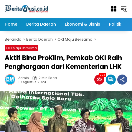
Langsung
ke
konten
Home
Berita Daerah
Ekonomi & Bisnis
Politik
Beranda
Berita Daerah
OKI Maju Bersama
OKI Maju Bersama
Aktif Bina ProKlim, Pemkab OKI Raih
Penghargaan dari Kementerian LHK
293
Admin
2 Min Baca
10 Agustus 2024