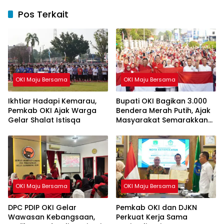
Pos Terkait
OKI Maju Bersama
OKI Maju Bersama
Ikhtiar Hadapi Kemarau,
Bupati OKI Bagikan 3.000
Pemkab OKI Ajak Warga
Bendera Merah Putih, Ajak
Gelar Shalat Istisqa
Masyarakat Semarakkan
HUT ke-81 RI
OKI Maju Bersama
OKI Maju Bersama
DPC PDIP OKI Gelar
Pemkab OKI dan DJKN
Wawasan Kebangsaan,
Perkuat Kerja Sama