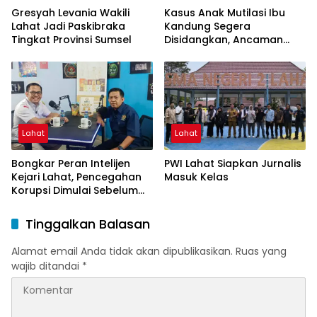
Gresyah Levania Wakili
Kasus Anak Mutilasi Ibu
Lahat Jadi Paskibraka
Kandung Segera
Tingkat Provinsi Sumsel
Disidangkan, Ancaman
Hukuman Mati Mengintai
Lahat
Lahat
Bongkar Peran Intelijen
PWI Lahat Siapkan Jurnalis
Kejari Lahat, Pencegahan
Masuk Kelas
Korupsi Dimulai Sebelum
Kasus Muncul
Tinggalkan Balasan
Alamat email Anda tidak akan dipublikasikan.
Ruas yang
wajib ditandai
*