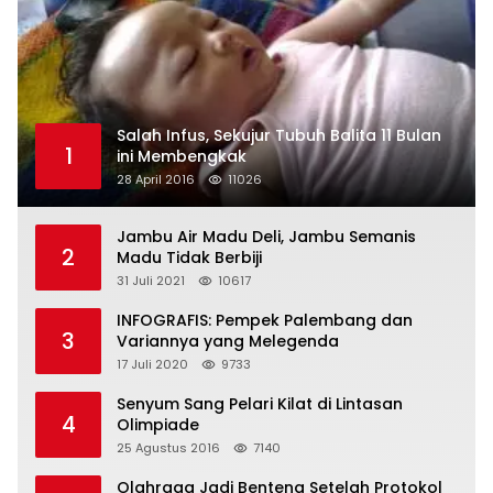
Salah Infus, Sekujur Tubuh Balita 11 Bulan
1
ini Membengkak
28 April 2016
11026
Jambu Air Madu Deli, Jambu Semanis
2
Madu Tidak Berbiji
31 Juli 2021
10617
INFOGRAFIS: Pempek Palembang dan
3
Variannya yang Melegenda
17 Juli 2020
9733
Senyum Sang Pelari Kilat di Lintasan
4
Olimpiade
25 Agustus 2016
7140
Olahraga Jadi Benteng Setelah Protokol