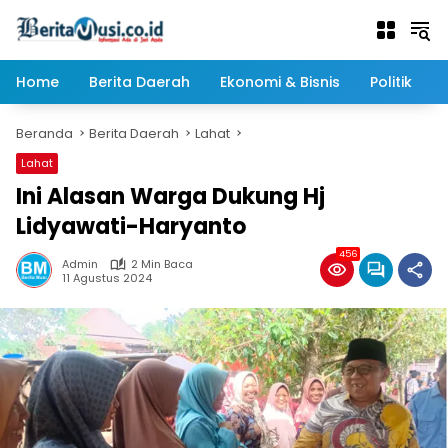
Langsung
ke
konten
Home
Berita Daerah
Ekonomi & Bisnis
Politik
Beranda
Berita Daerah
Lahat
Lahat
Ini Alasan Warga Dukung Hj
Lidyawati-Haryanto
456
Admin
2 Min Baca
11 Agustus 2024