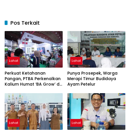
Pos Terkait
Lahat
Lahat
Perkuat Ketahanan
Punya Prosepek, Warga
Pangan, PTBA Perkenalkan
Merapi Timur Budidaya
Kalium Humat ‘BA Grow’ di
Ayam Petelur
Inagritech 2026
Lahat
Lahat