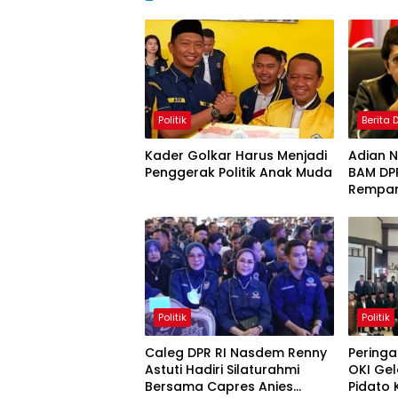
Politik
Berita
Kader Golkar Harus Menjadi
Adian N
Penggerak Politik Anak Muda
BAM DPR
Rempan
dan Se
Politik
Politik
Caleg DPR RI Nasdem Renny
Peringa
Astuti Hadiri Silaturahmi
OKI Gel
Bersama Capres Anies
Pidato