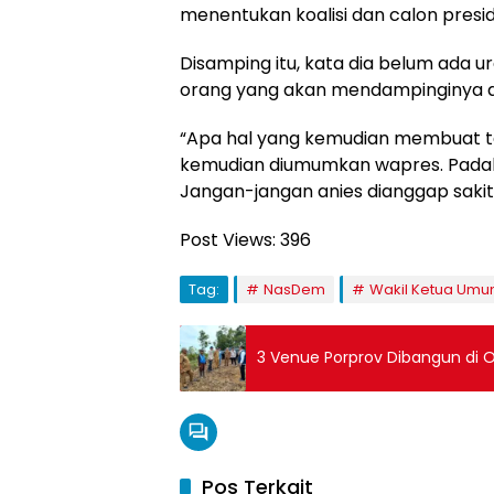
menentukan koalisi dan calon presi
Disamping itu, kata dia belum ada
orang yang akan mendampinginya di
“Apa hal yang kemudian membuat t
kemudian diumumkan wapres. Padahal 
Jangan-jangan anies dianggap sakit 
Post Views:
396
Tag:
NasDem
Wakil Ketua Umu
3 Venue Porprov Dibangun di
Pos Terkait