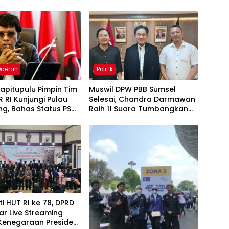
 Daerah
Politik
apitupulu Pimpin Tim
Muswil DPW PBB Sumsel
 RI Kunjungi Pulau
Selesai, Chandra Darmawan
g, Bahas Status PSN
Raih 11 Suara Tumbangkan
rap Aspirasi Warga
Karyono
ti HUT RI ke 78, DPRD
ar Live Streaming
 Kenegaraan Presiden