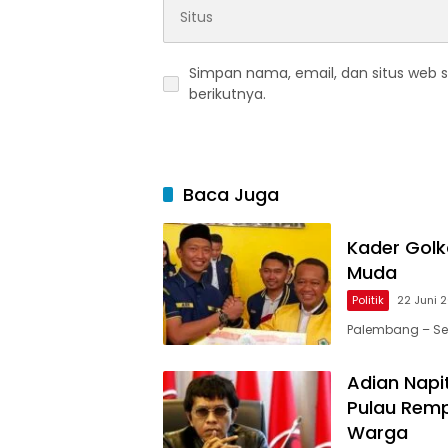
Simpan nama, email, dan situs web 
berikutnya.
Baca Juga
Kader Golk
Muda
Politik
22 Juni 
Palembang – Sek
Adian Napi
Pulau Remp
Warga