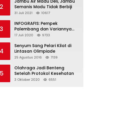
Jambu Air Madu Deli, Jambu
2
Semanis Madu Tidak Berbiji
31 Juli 2021
10617
INFOGRAFIS: Pempek
3
Palembang dan Variannya
yang Melegenda
17 Juli 2020
9733
Senyum Sang Pelari Kilat di
4
Lintasan Olimpiade
25 Agustus 2016
7139
Olahraga Jadi Benteng
5
Setelah Protokol Kesehatan
3 Oktober 2020
6551