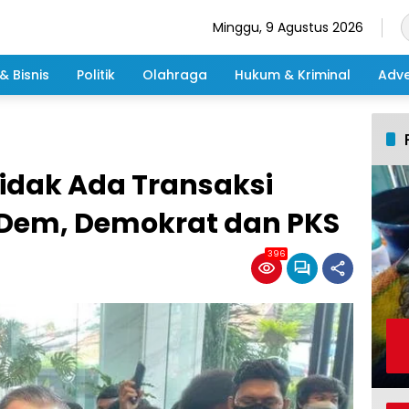
Minggu, 9 Agustus 2026
& Bisnis
Politik
Olahraga
Hukum & Kriminal
Adve
idak Ada Transaksi
asDem, Demokrat dan PKS
396