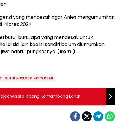
den.
 urgensi yang mendesak agar Anies mengumumkan
 Pilpres 2024.
erburu-buru, apa yang mendesak untuk
di sisi lain koalisi sendiri belum diumumkan.
jiwa nanti,” pungkasnya.
(Romi)
m Partai NasDem Ahmad Ali
 Objek Wisata Ribang Kemambang Lahat