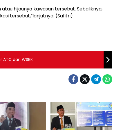
atau hijaunya kawasan tersebut. Sebaliknya,
si tersebut,”lanjutnya. (Safitri)
ar ATC dan WSBK