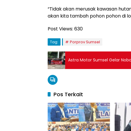
“Tidak akan merusak kawasan hutan 
akan kita tambah pohon pohon di loka
Post Views:
630
Tag:
Porprov Sumsel
Astra Motor Sumsel Gelar Nob
Pos Terkait