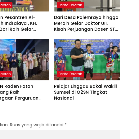
 Daerah
Berita Daerah
n Pesantren Al-
Dari Desa Palemraya hingga
ah Indralaya , KH.
Meraih Gelar Doktor UII,
Qori Raih Gelar
Kisah Perjuangan Dosen STAI
dengan Inovasi
Yogyakarta yang Pernah
Pembelajaran
Menjadi Driver Taksi Online
 Al-Qur’an di UMM
 Daerah
Berita Daerah
IN Raden Fatah
Pelajar Linggau Bakal Wakili
ang Raih
Sumsel di O2SN Tingkat
rgaan Perguruan
Nasional
Responsif Gender
kat Pratama
kan.
Ruas yang wajib ditandai
*