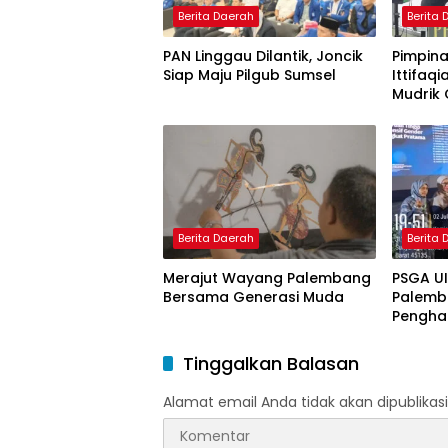
Berita Daerah
Berita
PAN Linggau Dilantik, Joncik
Pimpina
Siap Maju Pilgub Sumsel
Ittifaqi
Mudrik 
Doktor 
Model 
Nagham
Berita Daerah
Berita
Merajut Wayang Palembang
PSGA U
Bersama Generasi Muda
Palemb
Pengha
Tinggi 
Pering
Tinggalkan Balasan
Alamat email Anda tidak akan dipublikasi