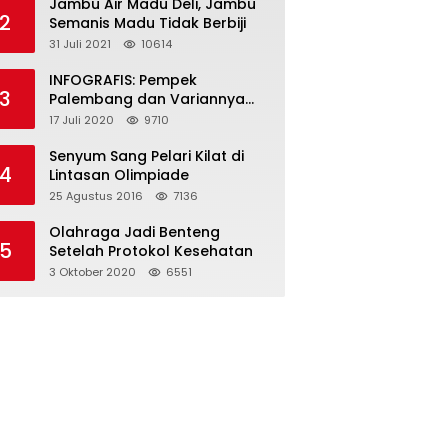
Jambu Air Madu Deli, Jambu
2
Semanis Madu Tidak Berbiji
31 Juli 2021
10614
INFOGRAFIS: Pempek
3
Palembang dan Variannya
yang Melegenda
17 Juli 2020
9710
Senyum Sang Pelari Kilat di
4
Lintasan Olimpiade
25 Agustus 2016
7136
Olahraga Jadi Benteng
5
Setelah Protokol Kesehatan
3 Oktober 2020
6551