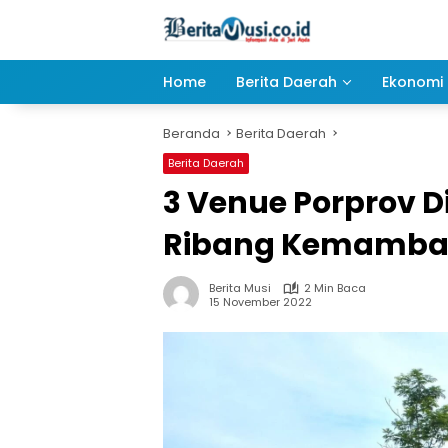
Langsung
ke
konten
Home
Berita Daerah
Ekonomi 
Beranda
Berita Daerah
Berita Daerah
3 Venue Porprov D
Ribang Kemamba
Berita Musi
2 Min Baca
15 November 2022