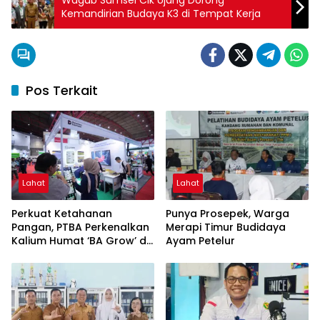
Kemandirian Budaya K3 di Tempat Kerja
Pos Terkait
Lahat
Lahat
Perkuat Ketahanan
Punya Prosepek, Warga
Pangan, PTBA Perkenalkan
Merapi Timur Budidaya
Kalium Humat ‘BA Grow’ di
Ayam Petelur
Inagritech 2026