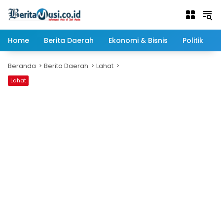
Langsung
ke
konten
Home
Berita Daerah
Ekonomi & Bisnis
Politik
Beranda
Berita Daerah
Lahat
Lahat