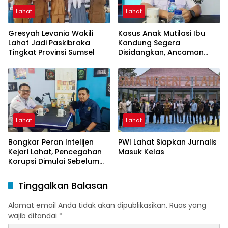
Lahat
Lahat
Gresyah Levania Wakili
Kasus Anak Mutilasi Ibu
Lahat Jadi Paskibraka
Kandung Segera
Tingkat Provinsi Sumsel
Disidangkan, Ancaman
Hukuman Mati Mengintai
Lahat
Lahat
Bongkar Peran Intelijen
PWI Lahat Siapkan Jurnalis
Kejari Lahat, Pencegahan
Masuk Kelas
Korupsi Dimulai Sebelum
Kasus Muncul
Tinggalkan Balasan
Alamat email Anda tidak akan dipublikasikan.
Ruas yang
wajib ditandai
*