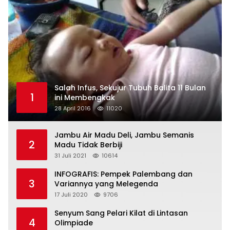
Salah Infus, Sekujur Tubuh Balita 11 Bulan
1
ini Membengkak
28 April 2016
11020
Jambu Air Madu Deli, Jambu Semanis
2
Madu Tidak Berbiji
31 Juli 2021
10614
INFOGRAFIS: Pempek Palembang dan
3
Variannya yang Melegenda
17 Juli 2020
9706
Senyum Sang Pelari Kilat di Lintasan
4
Olimpiade